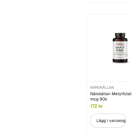
Herba Plus
Holistic
Holle
iChoc
Järna rosteri
Lindroos
Marchesato
Monki
NÄROKÄLLAN
Morgenland
Närokällan Metylfola
mcg 90k
Närokällan
172
kr
Natracare
Lägg i varukorg
Naturata