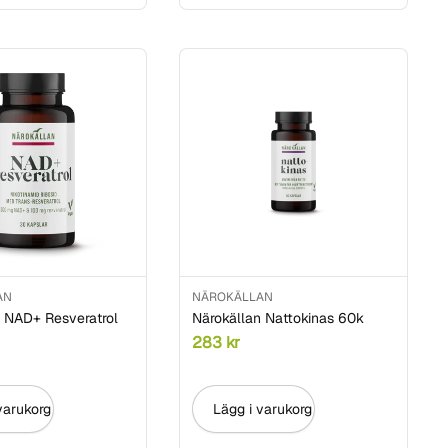
AN
NÄROKÄLLAN
n NAD+ Resveratrol
Närokällan Nattokinas 60k
283
kr
varukorg
Lägg i varukorg