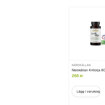
Dr Organic
Dr. Mercola
Dr. Reckeweg
Dreambars
Epikouros
Gepa
Girolomoni
Go Pure
NÄROKÄLLAN
Govinda
Närokällan Krillolja 6
268
kr
Great Earth
Gustoni
Lägg i varukorg
Hallstavik
Helhetshälsa