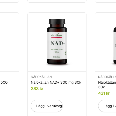
NÄROKÄLLAN
NÄROKÄLL
t 500
Närokällan NAD+ 300 mg 30k
Närokälla
30k
383
kr
431
kr
Lägg i varukorg
Lägg i 