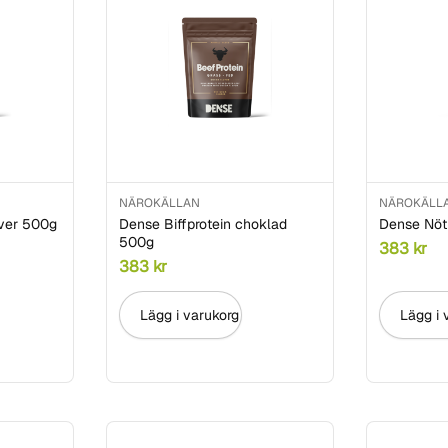
NÄROKÄLLAN
NÄROKÄLL
ver 500g
Dense Biffprotein choklad
Dense Nötl
500g
383
kr
383
kr
Lägg i varukorg
Lägg i 