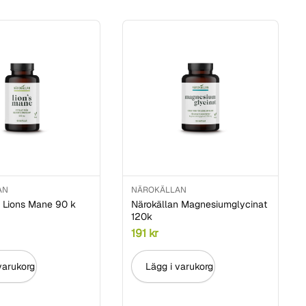
AN
NÄROKÄLLAN
n Lions Mane 90 k
Närokällan Magnesiumglycinat
120k
191
kr
varukorg
Lägg i varukorg