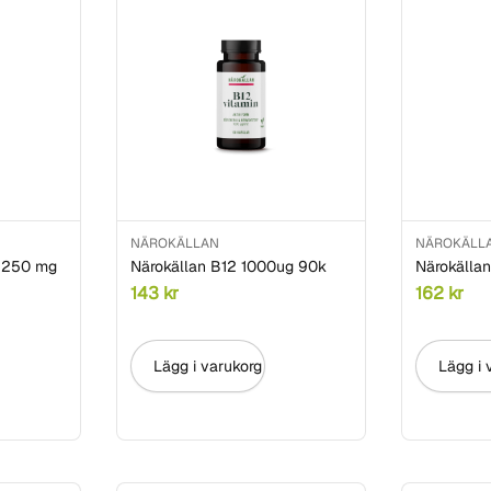
NÄROKÄLLAN
NÄROKÄLL
n 250 mg
Närokällan B12 1000ug 90k
Närokälla
143
kr
162
kr
Lägg i varukorg
Lägg i 