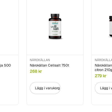
NÄROKÄLLAN
NÄROKÄLL
lja 500
Närokällan Cellsalt 750t
Närokällan
citron 210
268
kr
279
kr
Lägg i varukorg
Lägg i 