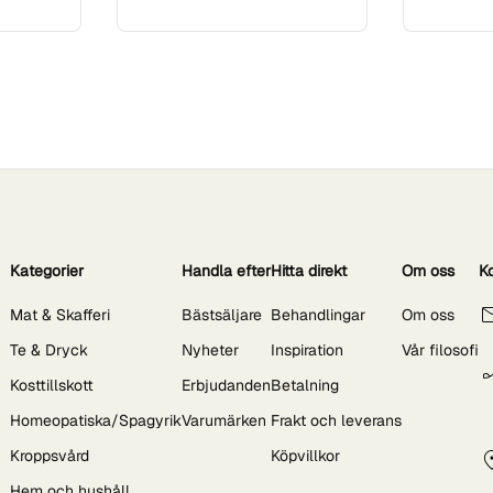
Kategorier
Handla efter
Hitta direkt
Om oss
K
Mat & Skafferi
Bästsäljare
Behandlingar
Om oss
Te & Dryck
Nyheter
Inspiration
Vår filosofi
Kosttillskott
Erbjudanden
Betalning
Homeopatiska/Spagyrik
Varumärken
Frakt och leverans
Kroppsvård
Köpvillkor
Hem och hushåll