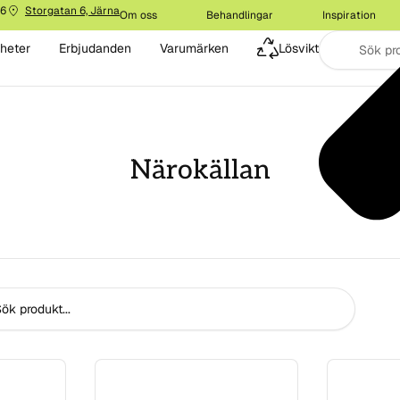
16
Storgatan 6, Järna
Om oss
Behandlingar
Inspiration
heter
Erbjudanden
Varumärken
Lösvikt
Närokällan