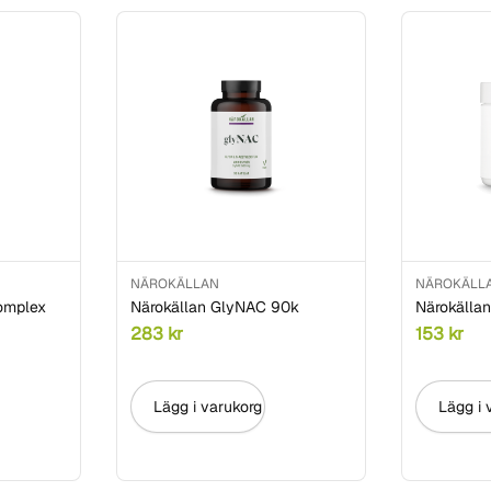
NÄROKÄLLAN
NÄROKÄLL
omplex
Närokällan GlyNAC 90k
Närokällan
283
kr
153
kr
Lägg i varukorg
Lägg i 