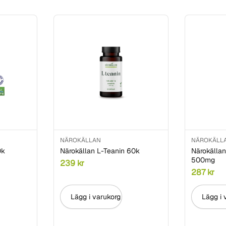
NÄROKÄLLAN
NÄROKÄLL
0k
Närokällan L-Teanin 60k
Närokälla
500mg
239
kr
287
kr
Lägg i varukorg
Lägg i 