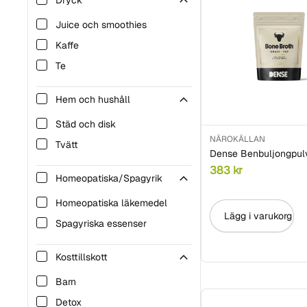
Dryck
Juice och smoothies
Kaffe
Te
Hem och hushåll
Städ och disk
NÄROKÄLLAN
Tvätt
Dense Benbuljongpul
383
kr
Homeopatiska/Spagyrik
Homeopatiska läkemedel
Lägg i varukorg
Spagyriska essenser
Kosttillskott
Barn
Detox