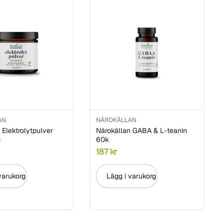
AN
NÄROKÄLLAN
 Elektrolytpulver
Närokällan GABA & L-teanin
g
60k
187
kr
varukorg
Lägg i varukorg