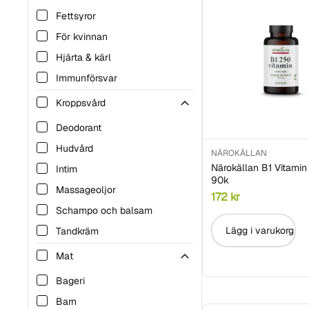
Fettsyror
För kvinnan
Hjärta & kärl
Immunförsvar
Leder & muskler
Kroppsvård
Mage & tarm
Deodorant
Njure & urinblåsa
Hudvård
NÄROKÄLLAN
Vätskeersättning
Närokällan B1 Vitami
Intim
90k
Vitaminer
Massageoljor
172
kr
Schampo och balsam
Lägg i varukorg
Tandkräm
Tvål och duschcreme
Mat
Bageri
Barn