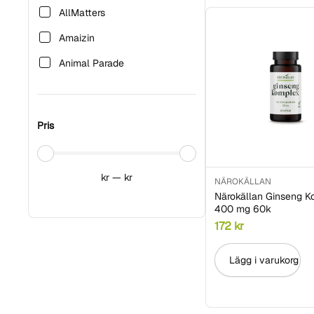
AllMatters
Amaizin
Animal Parade
Basica
Bauckhof
Pris
Biofood
Chelsie's Organic
kr
—
kr
NÄROKÄLLAN
Chikko Not Coffee
Närokällan Ginseng K
400 mg 60k
Clearspring
172
kr
Da Carla
Lägg i varukorg
Dennree
Dig