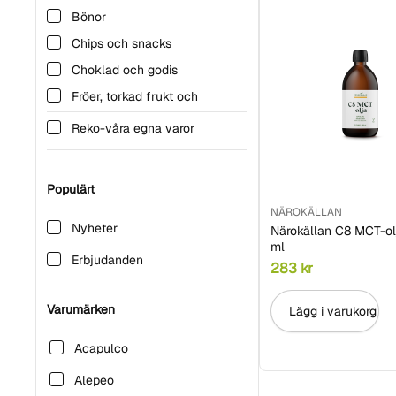
Bönor
Chips och snacks
Choklad och godis
Fröer, torkad frukt och
nötter
Reko-våra egna varor
Glutenfritt
Kryddor
Populärt
Mjöl & gryn
NÄROKÄLLAN
Oljor och fetter
Nyheter
Närokällan C8 MCT-o
ml
Pasta
Erbjudanden
283
kr
Ris
Sylt, marmelad & pålägg
Varumärken
Lägg i varukorg
Taco
Acapulco
Veganskt
Alepeo