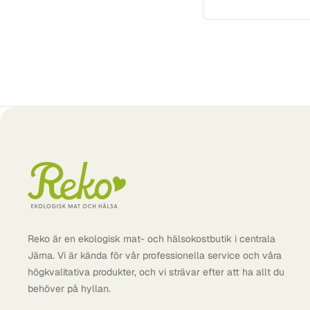
Nordic Crown
Ombar
Pekana
Persgården
Pharma Nord
Pukka
Råhygge
Raw Bite
Rawpowder
Reko
Reko är en ekologisk mat- och hälsokostbutik i centrala
Salte
Järna. Vi är kända för vår professionella service och våra
högkvalitativa produkter, och vi strävar efter att ha allt du
Sekem
behöver på hyllan.
Sesamis