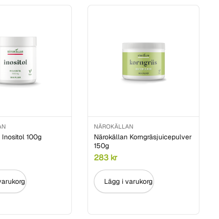
AN
NÄROKÄLLAN
 Inositol 100g
Närokällan Korngräsjuicepulver
150g
283
kr
varukorg
Lägg i varukorg