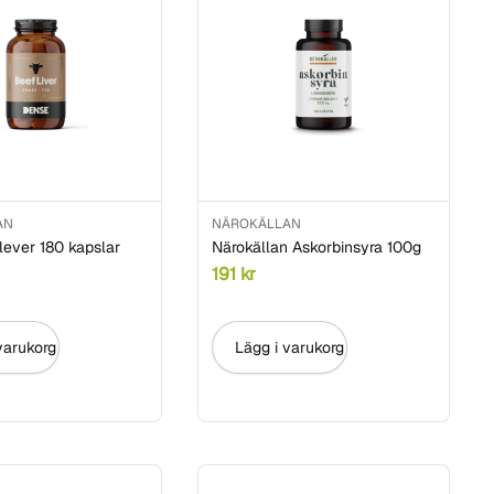
AN
NÄROKÄLLAN
ever 180 kapslar
Närokällan Askorbinsyra 100g
191
kr
varukorg
Lägg i varukorg