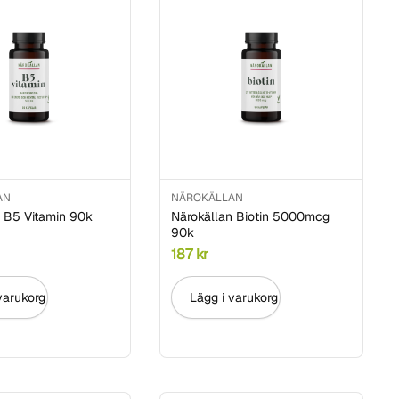
AN
NÄROKÄLLAN
n B5 Vitamin 90k
Närokällan Biotin 5000mcg
90k
187
kr
varukorg
Lägg i varukorg