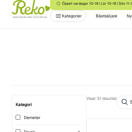
Öppet vardagar 10-19 | Lör 10-16 | Sön 11-
Kategorier
Bästsäljare
Ny
Visar
31
resultat
Kategori
Demeter