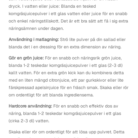
dryck. I vatten eller juice: Blanda en tesked
korngräsjuicepulver i ett glas vatten eller juice för en snabb
och enkel näringstillskott. Det är ett bra sätt att få i sig extra
näringsämnen under dagen.
Användning i matlagning:
Strö lite pulver på din sallad eller
blanda det i en dressing för en extra dimension av näring.
Gör en grön juice:
För en snabb och näringsrik grön juice,
blanda 1-2 teskedar korngräsjuicepulver i ett glas (2-3 dl)
kallt vatten. För en extra grön kick kan du kombinera detta
med en liten mängd citronjuice, ett par gurkskivor eller lite
färskpressad apelsinjuice för en fräsch smak. Skaka eller rör
om ordentligt för att blanda ingredienserna.
Hardcore användning:
För en snabb och effektiv dos av
näring, blanda 1-2 teskedar korngräsjuicepulver i ett glas
(cirka 2-3 dl) vatten.
Skaka eller rör om ordentligt för att lösa upp pulvret. Detta