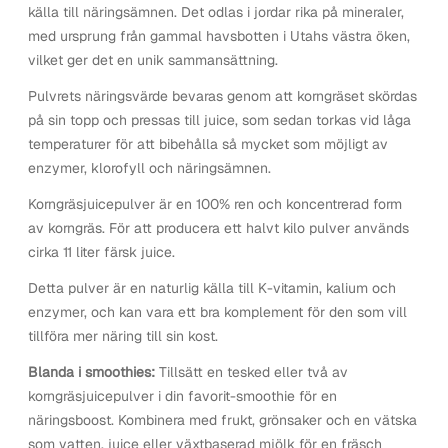
källa till näringsämnen. Det odlas i jordar rika på mineraler,
med ursprung från gammal havsbotten i Utahs västra öken,
vilket ger det en unik sammansättning.
Pulvrets näringsvärde bevaras genom att korngräset skördas
på sin topp och pressas till juice, som sedan torkas vid låga
temperaturer för att bibehålla så mycket som möjligt av
enzymer, klorofyll och näringsämnen.
Korngräsjuicepulver är en 100% ren och koncentrerad form
av korngräs. För att producera ett halvt kilo pulver används
cirka 11 liter färsk juice.
Detta pulver är en naturlig källa till K-vitamin, kalium och
enzymer, och kan vara ett bra komplement för den som vill
tillföra mer näring till sin kost.
Blanda i smoothies:
Tillsätt en tesked eller två av
korngräsjuicepulver i din favorit-smoothie för en
näringsboost. Kombinera med frukt, grönsaker och en vätska
som vatten, juice eller växtbaserad mjölk för en fräsch