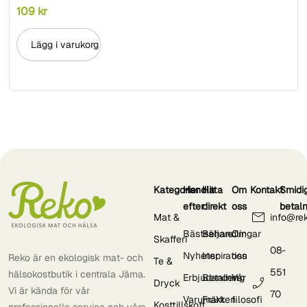
109
kr
Lägg i varukorg
Kategorier
Handla
Hitta
Om
Kontakt
Smidi
efter
direkt
oss
betal
Mat &
info@re
Bästsäljare
Behandlingar
Om
Skafferi
08-
Nyheter
Inspiration
oss
Reko är en ekologisk mat- och
Te &
551
hälsokostbutik i centrala Järna.
Erbjudanden
Betalning
Vår
Dryck
Vi är kända för vår
70
Varumärken
Frakt
filosofi
Kosttillskott
professionella service och våra