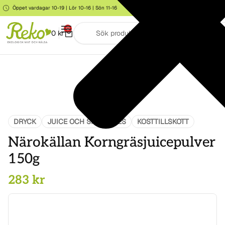
Öppet vardagar 10-19 | Lör 10-16 | Sön 11-16
Storgatan 6, Järna
0
0
kr
DRYCK
JUICE OCH SMOOTHIES
KOSTTILLSKOTT
Närokällan Korngräsjuicepulver
150g
283
kr