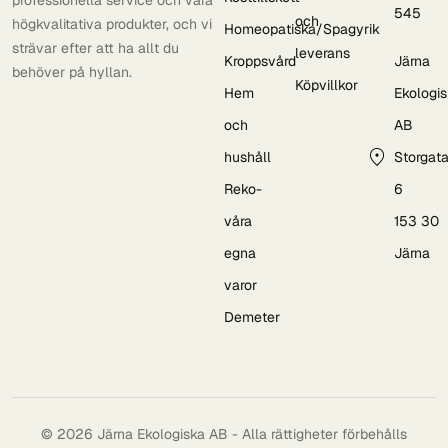
545
och
högkvalitativa produkter, och vi
Homeopatiska/Spagyrik
strävar efter att ha allt du
leverans
Kroppsvård
Järna
behöver på hyllan.
Köpvillkor
Hem
Ekologi
och
AB
hushåll
Storgat
Reko-
6
våra
153 30
egna
Järna
varor
Demeter
© 2026 Järna Ekologiska AB - Alla rättigheter förbehålls