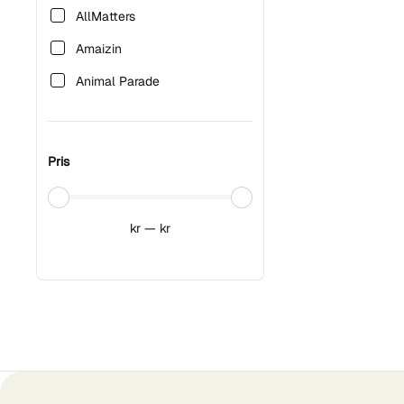
AllMatters
Amaizin
Animal Parade
Basica
Bauckhof
Pris
Biofood
Chelsie's Organic
kr
—
kr
Chikko Not Coffee
Clearspring
Da Carla
Dennree
Dig