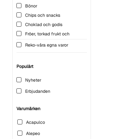
Bönor
Chips och snacks
Choklad och godis
Fröer, torkad frukt och
nötter
Reko-våra egna varor
Glutenfritt
Kryddor
Populärt
Mjöl & gryn
Oljor och fetter
Nyheter
Pasta
Erbjudanden
Ris
Sylt, marmelad & pålägg
Varumärken
Taco
Acapulco
Veganskt
Alepeo