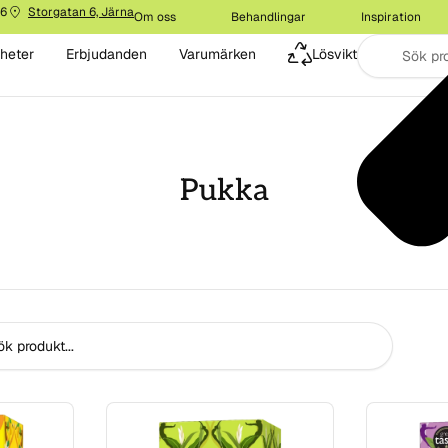
16
Storgatan 6, Järna
Om oss
Behandlingar
Inspiration
heter
Erbjudanden
Varumärken
Lösvikt
Pukka