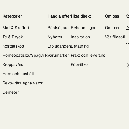
Kategorier
Handla efter
Hitta direkt
Om oss
K
Mat & Skafferi
Bästsäljare
Behandlingar
Om oss
Te & Dryck
Nyheter
Inspiration
Vår filosofi
Kosttillskott
Erbjudanden
Betalning
Homeopatiska/Spagyrik
Varumärken
Frakt och leverans
Kroppsvård
Köpvillkor
Hem och hushåll
Reko-våra egna varor
Demeter