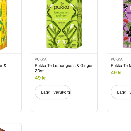
PUKKA
PUKKA
er &
Pukka Te Lemongrass & Ginger
Pukka Te 
20st
49
kr
49
kr
Lägg i varukorg
Lägg i 