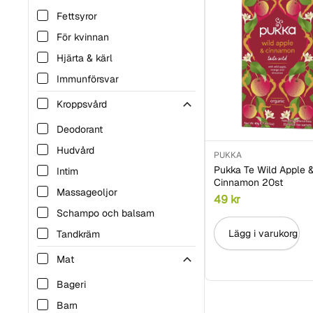
Fettsyror
För kvinnan
Hjärta & kärl
Immunförsvar
Leder & muskler
Kroppsvård
Mage & tarm
Deodorant
Njure & urinblåsa
Hudvård
PUKKA
Vätskeersättning
Pukka Te Wild Apple 
Intim
Cinnamon 20st
Vitaminer
Massageoljor
49
kr
Schampo och balsam
Lägg i varukorg
Tandkräm
Tvål och duschcreme
Mat
Bageri
Barn