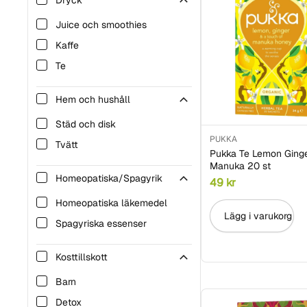
Dryck
Juice och smoothies
Kaffe
Te
Hem och hushåll
Städ och disk
PUKKA
Tvätt
Pukka Te Lemon Ging
Manuka 20 st
Homeopatiska/Spagyrik
49
kr
Homeopatiska läkemedel
Lägg i varukorg
Spagyriska essenser
Kosttillskott
Barn
Detox