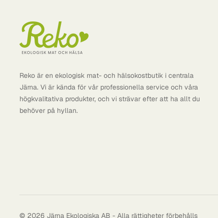
Dr Organic
Dr. Mercola
Dr. Reckeweg
Dreambars
Epikouros
Reko är en ekologisk mat- och hälsokostbutik i centrala
Järna. Vi är kända för vår professionella service och våra
Gepa
högkvalitativa produkter, och vi strävar efter att ha allt du
Girolomoni
behöver på hyllan.
Go Pure
Govinda
Great Earth
Gustoni
Hallstavik
Helhetshälsa
© 2026 Järna Ekologiska AB - Alla rättigheter förbehålls