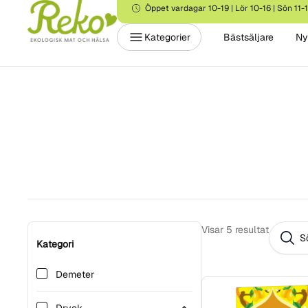
Öppet vardagar 10-19 | Lör 10-16 | Sön 11-
Kategorier
Bästsäljare
Ny
Visar
5
resultat
Kategori
Demeter