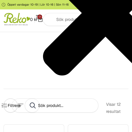
Öppet vardagar 10-19 | Lör 10-16 | Sön 11-16
Storgatan 6, Järna
0
0
kr
Barn
Visar
12
Filtrera
resultat