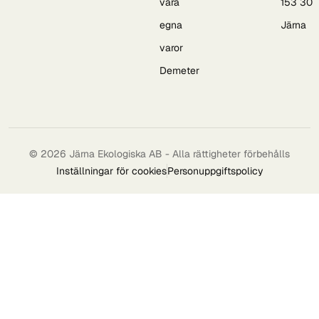
våra
153 30
egna
Järna
varor
Demeter
© 2026 Järna Ekologiska AB - Alla rättigheter förbehålls
Inställningar för cookies
Personuppgiftspolicy