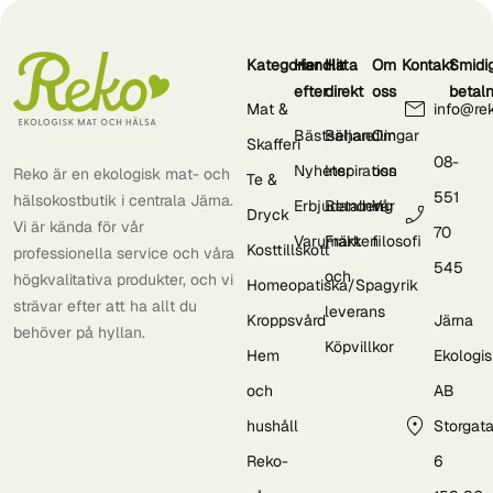
Kategorier
Handla
Hitta
Om
Kontakt
Smidi
efter
direkt
oss
betal
Mat &
info@re
Bästsäljare
Behandlingar
Om
Skafferi
08-
Nyheter
Inspiration
oss
Reko är en ekologisk mat- och
Te &
551
hälsokostbutik i centrala Järna.
Erbjudanden
Betalning
Vår
Dryck
Vi är kända för vår
70
Varumärken
Frakt
filosofi
Kosttillskott
professionella service och våra
545
och
högkvalitativa produkter, och vi
Homeopatiska/Spagyrik
strävar efter att ha allt du
leverans
Kroppsvård
Järna
behöver på hyllan.
Köpvillkor
Hem
Ekologi
och
AB
hushåll
Storgat
Reko-
6