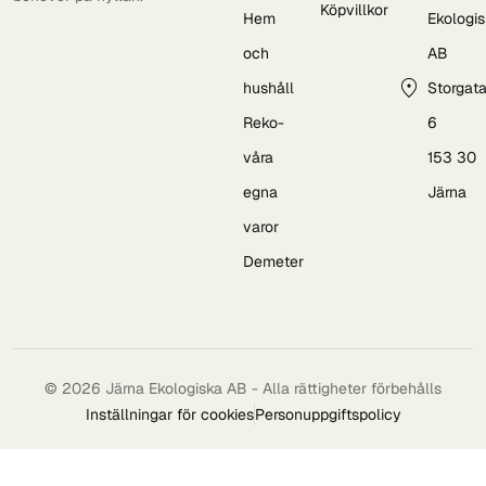
Köpvillkor
Hem
Ekologi
och
AB
hushåll
Storgat
Reko-
6
våra
153 30
egna
Järna
varor
Demeter
© 2026 Järna Ekologiska AB - Alla rättigheter förbehålls
Inställningar för cookies
Personuppgiftspolicy