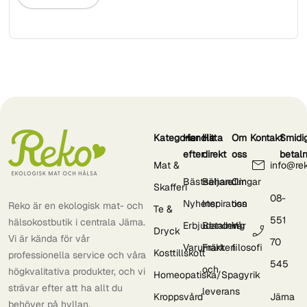
Kategorier
Handla
Hitta
Om
Kontakt
Smidi
efter
direkt
oss
betal
Mat &
info@re
Bästsäljare
Behandlingar
Om
Skafferi
08-
Nyheter
Inspiration
oss
Reko är en ekologisk mat- och
Te &
551
hälsokostbutik i centrala Järna.
Erbjudanden
Betalning
Vår
Dryck
Vi är kända för vår
70
Varumärken
Frakt
filosofi
Kosttillskott
professionella service och våra
545
och
högkvalitativa produkter, och vi
Homeopatiska/Spagyrik
strävar efter att ha allt du
leverans
Kroppsvård
Järna
behöver på hyllan.