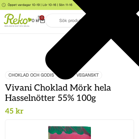
Öppet vardagar 10-19 | Lör 10-16 | Sön 11-16
Storgatan 6, Järna
0
0
kr
CHOKLAD OCH GODIS
MAT
VEGANSKT
Vivani Choklad Mörk hela
Hasselnötter 55% 100g
45
kr