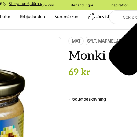
16
Storgatan 6, Järna
Om oss
Behandlingar
Inspiration
heter
Erbjudanden
Varumärken
Lösvikt
MAT
SYLT, MARMELAD & PÅL
Monki sunf
69
kr
Produktbeskrivning