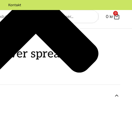
Kontakt
0
0
kr
ÄGG
lower spread 330g