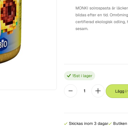
MONKI solrospasta är läcker p
bildas efter en tid. Omrörnin
certifierad ekologisk odling,
sesam.
15
st i lager
Lägg i
Skickas inom 3 dagar
Butiken 