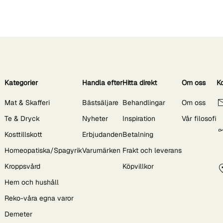
Kategorier
Handla efter
Hitta direkt
Om oss
K
Mat & Skafferi
Bästsäljare
Behandlingar
Om oss
Te & Dryck
Nyheter
Inspiration
Vår filosofi
Kosttillskott
Erbjudanden
Betalning
Homeopatiska/Spagyrik
Varumärken
Frakt och leverans
Kroppsvård
Köpvillkor
Hem och hushåll
Reko-våra egna varor
Demeter