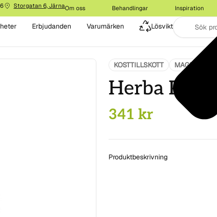
16
Storgatan 6, Järna
Om oss
Behandlingar
Inspiration
heter
Erbjudanden
Varumärken
Lösvikt
KOSTTILLSKOTT
MAGE & TAR
Herba Plus 
341
kr
Produktbeskrivning