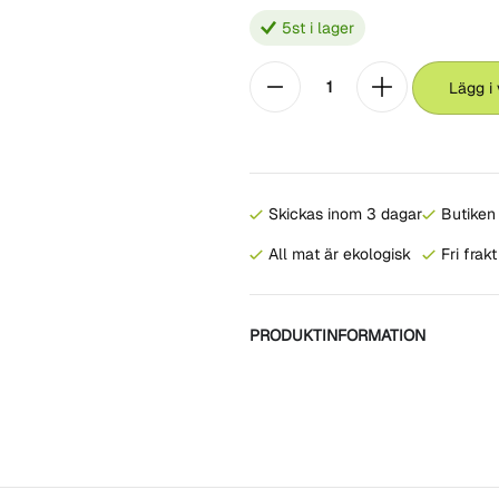
5
st i lager
Lägg i
Skickas inom 3 dagar
Butiken 
All mat är ekologisk
Fri frak
PRODUKTINFORMATION