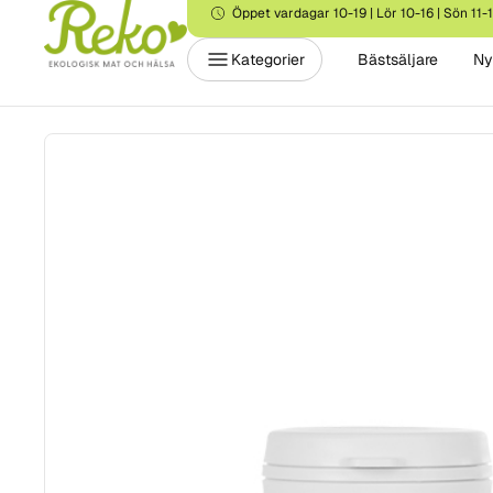
Öppet vardagar 10-19 | Lör 10-16 | Sön 11-
Kategorier
Bästsäljare
Ny