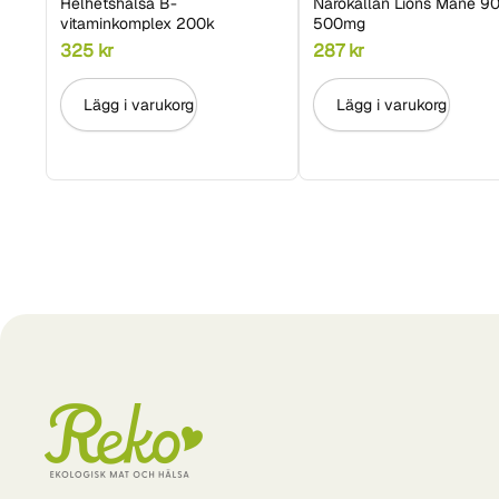
Helhetshälsa B-
Närokällan Lions Mane 90
vitaminkomplex 200k
500mg
325
kr
287
kr
Lägg i varukorg
Lägg i varukorg