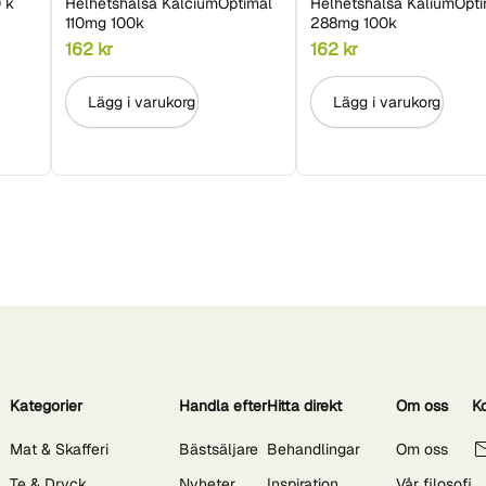
 k
Helhetshälsa KalciumOptimal
Helhetshälsa KaliumOpt
110mg 100k
288mg 100k
162
kr
162
kr
Lägg i varukorg
Lägg i varukorg
Kategorier
Handla efter
Hitta direkt
Om oss
K
Mat & Skafferi
Bästsäljare
Behandlingar
Om oss
Te & Dryck
Nyheter
Inspiration
Vår filosofi