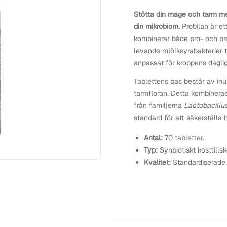
Stötta din mage och tarm med
din mikrobiom.
Probilan är et
kombinerar både pro- och pre
levande mjölksyrabakterier t
anpassat för kroppens dagli
Tablettens bas består av inu
tarmfloran. Detta kombineras
från familjerna
Lactobacillu
standard för att säkerställa h
Antal:
70 tabletter.
Typ:
Synbiotiskt kosttillsk
Kvalitet:
Standardiserade 