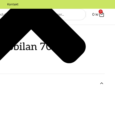
Kontakt
0
0
kr
M
Probilan 70t