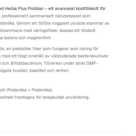
 Herba Plus Probilan – ett avancerat kosttillskott för
t professionellt sammansatt naturpreparat som
biotika. Genom att tillföra noggrant utvalda stammar av
illsammans med näringsfibrer, skapas ett tillskott
ga balans och magkomfort.
lin, en prebiotisk fiber som fungerar som näring för
 med ett högt innehåll av välstuderade bakteriekulturer
s
och
Bifidobacterium
. Tillverkat under strikt GMP-
ögsta kvalitet, stabilitet och renhet.
ott (Probiotika + Prebiotika).
extrakt framtagna för terapeutisk användning.