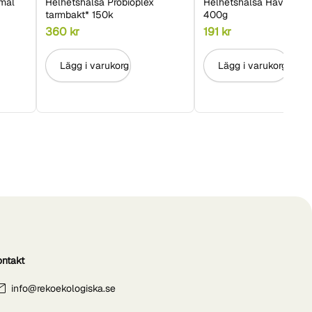
imal
Helhetshälsa Probioplex
Helhetshälsa Havreprot
tarmbakt* 150k
400g
360
kr
191
kr
Lägg i varukorg
Lägg i varukorg
ontakt
info@rekoekologiska.se