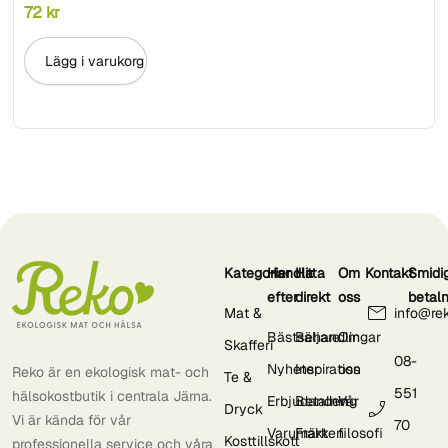
72
kr
Lägg i varukorg
Kategorier
Handla
Hitta
Om
Kontakt
Smidi
efter
direkt
oss
betal
Mat &
info@re
Bästsäljare
Behandlingar
Om
Skafferi
08-
Nyheter
Inspiration
oss
Reko är en ekologisk mat- och
Te &
551
hälsokostbutik i centrala Järna.
Erbjudanden
Betalning
Vår
Dryck
Vi är kända för vår
70
Varumärken
Frakt
filosofi
Kosttillskott
professionella service och våra