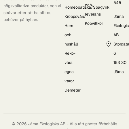
545
och
högkvalitativa produkter, och vi
Homeopatiska/Spagyrik
strävar efter att ha allt du
leverans
Kroppsvård
Järna
behöver på hyllan.
Köpvillkor
Hem
Ekologi
och
AB
hushåll
Storgat
Reko-
6
våra
153 30
egna
Järna
varor
Demeter
© 2026 Järna Ekologiska AB - Alla rättigheter förbehålls