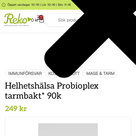
Öppet vardagar 10-19 | Lör 10-16 | Sön 11-16
Storgatan 6, Järna
0
0
kr
IMMUNFÖRSVAR
KOSTTILLSKOTT
MAGE & TARM
Helhetshälsa Probioplex
tarmbakt* 90k
249
kr