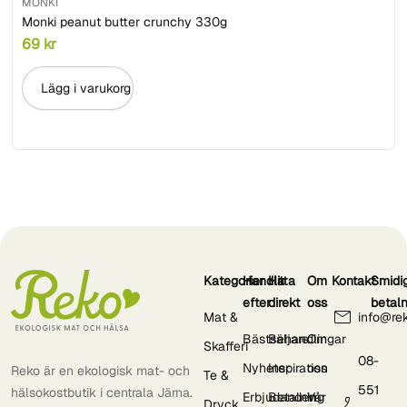
MONKI
Monki peanut butter crunchy 330g
69
kr
Lägg i varukorg
Kategorier
Handla
Hitta
Om
Kontakt
Smidi
efter
direkt
oss
betal
Mat &
info@re
Bästsäljare
Behandlingar
Om
Skafferi
08-
Nyheter
Inspiration
oss
Reko är en ekologisk mat- och
Te &
551
hälsokostbutik i centrala Järna.
Erbjudanden
Betalning
Vår
Dryck