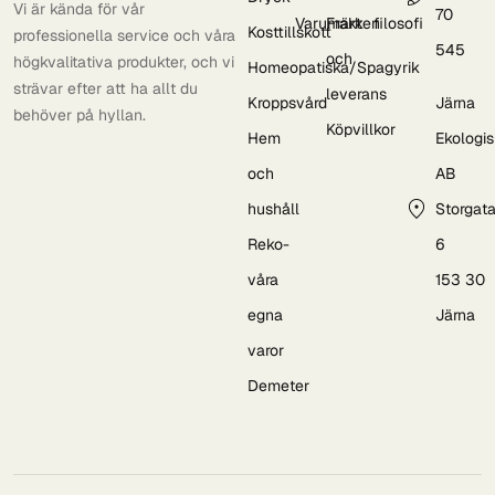
Vi är kända för vår
70
Varumärken
Frakt
filosofi
Kosttillskott
professionella service och våra
545
och
högkvalitativa produkter, och vi
Homeopatiska/Spagyrik
strävar efter att ha allt du
leverans
Kroppsvård
Järna
behöver på hyllan.
Köpvillkor
Hem
Ekologi
och
AB
hushåll
Storgat
Reko-
6
våra
153 30
egna
Järna
varor
Demeter