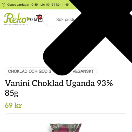
Öppet vardagar 10-19 | Lör 10-16 | Sön 11-16
Storgatan 6, Järna
0
0
kr
CHOKLAD OCH GODIS
MAT
VEGANSKT
Vanini Choklad Uganda 93%
85g
69
kr