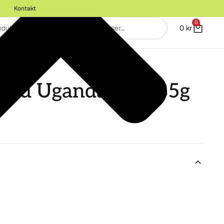
Kontakt
0
0
kr
VEGANSKT
klad Uganda 85% 85g