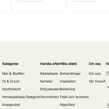
Kategorier
Handla efter
Hitta direkt
Om oss
K
Mat & Skafferi
Bästsäljare
Behandlingar
Om oss
Te & Dryck
Nyheter
Inspiration
Vår filosofi
Kosttillskott
Erbjudanden
Betalning
Homeopatiska/Spagyrik
Varumärken
Frakt och leverans
Kroppsvård
Köpvillkor