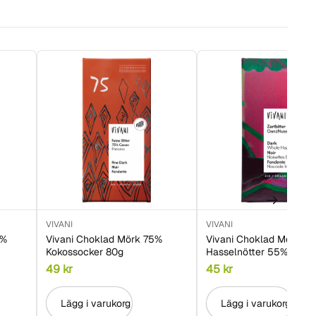
VIVANI
VIVANI
0%
Vivani Choklad Mörk 75%
Vivani Choklad Mörk he
Kokossocker 80g
Hasselnötter 55% 100g
49
kr
45
kr
Lägg i varukorg
Lägg i varukorg