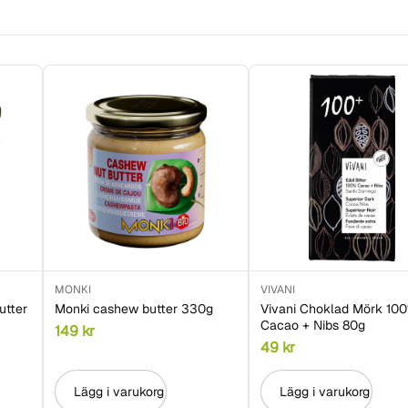
MONKI
VIVANI
utter
Monki cashew butter 330g
Vivani Choklad Mörk 10
Cacao + Nibs 80g
149
kr
49
kr
Lägg i varukorg
Lägg i varukorg