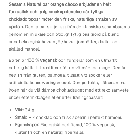
Sesamis Natural bar orange choco erbjuder en helt
fantastisk och lyxig smakupplevelse där fylliga
chokladdroppar möter den friska, naturliga smaken av
apelsin.
Denna bar skiljer sig från de klassiska sesambarerna
genom en mjukare och otroligt fyllig bas gjord på bland
annat ekologisk havremjöl/havre, jordnötter, dadlar och
skållad mandel.
Baren är
100 % vegansk
och fungerar som en utmärkt
naturlig källa till kostfibrer för en välmående mage. Den är
helt fri från gluten, palmolja, tillsatt vitt socker eller
artificiella konserveringsmedel. Den perfekta, hälsosamma
lyxen när du vill dämpa chokladsuget med ett reko samvete
under eftermiddagen eller efter träningspasset!
Vikt:
34 g.
Smak:
Rik choklad och frisk apelsin i perfekt harmoni.
Egenskaper:
Ekologiskt certifierad, 100 % vegansk,
glutenfri och en naturlig fiberkälla.