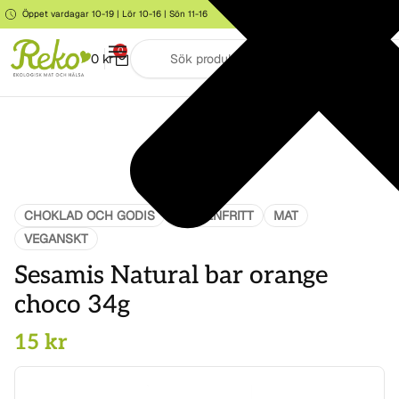
Öppet vardagar 10-19 | Lör 10-16 | Sön 11-16
Storgatan 6, Järna
0
0
kr
CHOKLAD OCH GODIS
GLUTENFRITT
MAT
VEGANSKT
Sesamis Natural bar orange
choco 34g
15
kr