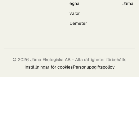
egna
Järna
varor
Demeter
© 2026 Järna Ekologiska AB - Alla rättigheter förbehålls
Inställningar för cookies
Personuppgiftspolicy