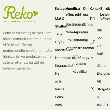
Kategorier
Handla
Hitta
Om
Kontakt
Smidi
efter
direkt
oss
betal
Mat &
info@re
Bästsäljare
Behandlingar
Om
Skafferi
08-
Nyheter
Inspiration
oss
Reko är en ekologisk mat- och
Te &
551
hälsokostbutik i centrala Järna.
Erbjudanden
Betalning
Vår
Dryck
Vi är kända för vår
70
Varumärken
Frakt
filosofi
Kosttillskott
professionella service och våra
545
och
högkvalitativa produkter, och vi
Homeopatiska/Spagyrik
strävar efter att ha allt du
leverans
Kroppsvård
Järna
behöver på hyllan.
Köpvillkor
Hem
Ekologi
och
AB
hushåll
Storgat
Reko-
6
våra
153 30