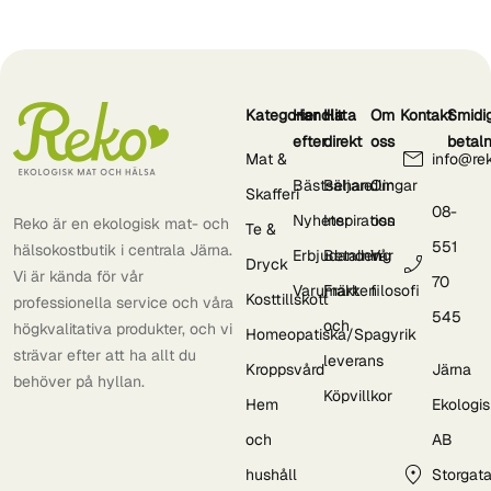
Kategorier
Handla
Hitta
Om
Kontakt
Smidi
efter
direkt
oss
betal
Mat &
info@re
Bästsäljare
Behandlingar
Om
Skafferi
08-
Nyheter
Inspiration
oss
Reko är en ekologisk mat- och
Te &
551
hälsokostbutik i centrala Järna.
Erbjudanden
Betalning
Vår
Dryck
Vi är kända för vår
70
Varumärken
Frakt
filosofi
Kosttillskott
professionella service och våra
545
och
högkvalitativa produkter, och vi
Homeopatiska/Spagyrik
strävar efter att ha allt du
leverans
Kroppsvård
Järna
behöver på hyllan.
Köpvillkor
Hem
Ekologi
och
AB
hushåll
Storgat