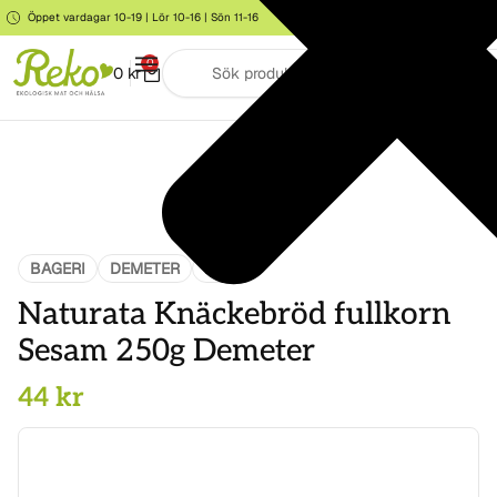
Öppet vardagar 10-19 | Lör 10-16 | Sön 11-16
Storgatan 6, Järna
0
0
kr
BAGERI
DEMETER
MAT
Naturata Knäckebröd fullkorn
Sesam 250g Demeter
44
kr