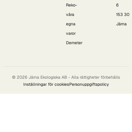
Reko-
6
våra
153 30
egna
Järna
varor
Demeter
© 2026 Järna Ekologiska AB - Alla rättigheter förbehålls
Inställningar för cookies
Personuppgiftspolicy