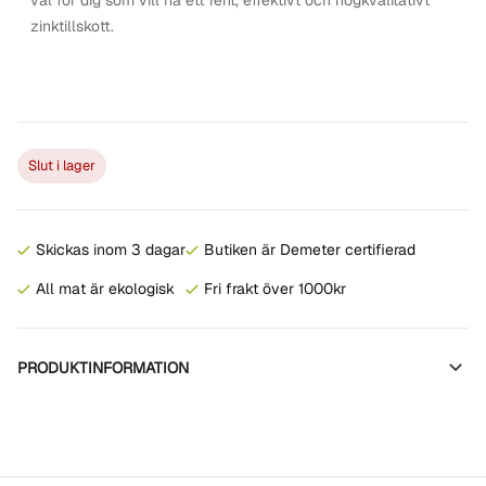
val för dig som vill ha ett rent, effektivt och högkvalitativt
zinktillskott.
Slut i lager
Skickas inom 3 dagar
Butiken är Demeter certifierad
All mat är ekologisk
Fri frakt över 1000kr
PRODUKTINFORMATION