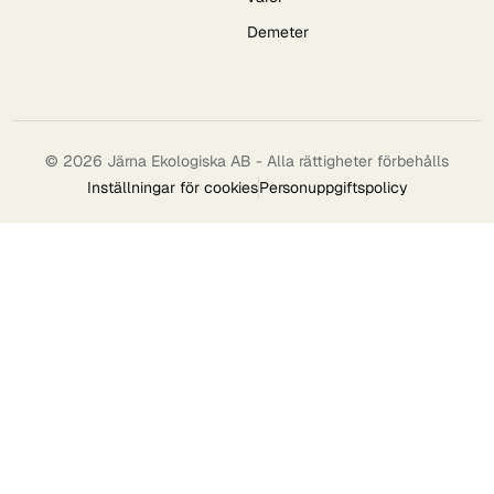
Demeter
© 2026 Järna Ekologiska AB - Alla rättigheter förbehålls
Inställningar för cookies
Personuppgiftspolicy