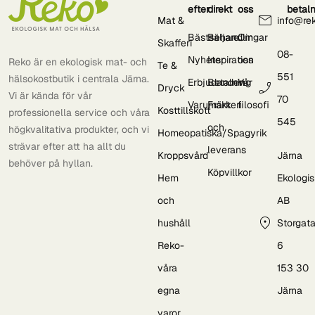
efter
direkt
oss
betal
Mat &
info@re
Bästsäljare
Behandlingar
Om
Skafferi
08-
Nyheter
Inspiration
oss
Reko är en ekologisk mat- och
Te &
551
hälsokostbutik i centrala Järna.
Erbjudanden
Betalning
Vår
Dryck
Vi är kända för vår
70
Varumärken
Frakt
filosofi
Kosttillskott
professionella service och våra
545
och
högkvalitativa produkter, och vi
Homeopatiska/Spagyrik
strävar efter att ha allt du
leverans
Kroppsvård
Järna
behöver på hyllan.
Köpvillkor
Hem
Ekologi
och
AB
hushåll
Storgat
Reko-
6
våra
153 30
egna
Järna
varor