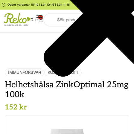
Öppet vardagar 10-19 | Lör 10-16 | Sön 11-16
Storgatan 6, Järna
0
0
kr
IMMUNFÖRSVAR
KOSTTILLSKOTT
Helhetshälsa ZinkOptimal 25mg
100k
152
kr