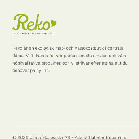
Dr Organic
Dr. Mercola
Dr. Reckeweg
Dreambars
Epikouros
Reko är en ekologisk mat- och hälsokostbutik i centrala
Järna. Vi är kända för vår professionella service och våra
Gepa
högkvalitativa produkter, och vi strävar efter att ha allt du
Girolomoni
behöver på hyllan.
Go Pure
Govinda
Great Earth
Gustoni
Hallstavik
Helhetshälsa
© 2026 Järna Ekologiska AB - Alla rättigheter förbehålls