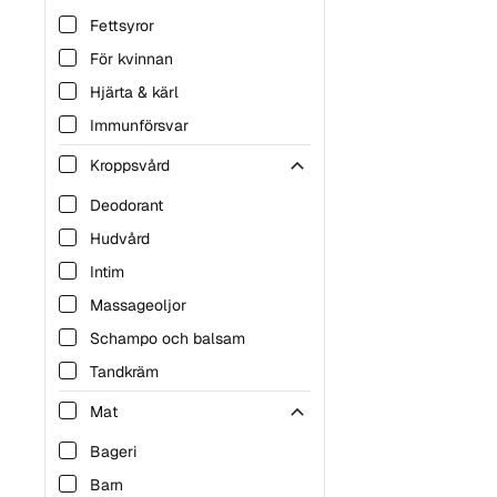
Fettsyror
För kvinnan
Hjärta & kärl
Immunförsvar
Leder & muskler
Kroppsvård
Mage & tarm
Deodorant
Njure & urinblåsa
Hudvård
Vätskeersättning
Intim
Vitaminer
Massageoljor
Schampo och balsam
Tandkräm
Tvål och duschcreme
Mat
Bageri
Barn