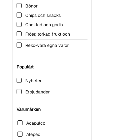
Bönor
Chips och snacks
Choklad och godis
Fröer, torkad frukt och
nötter
Reko-våra egna varor
Glutenfritt
Kryddor
Populärt
Mjöl & gryn
Oljor och fetter
Nyheter
Pasta
Erbjudanden
Ris
Sylt, marmelad & pålägg
Varumärken
Taco
Acapulco
Veganskt
Alepeo