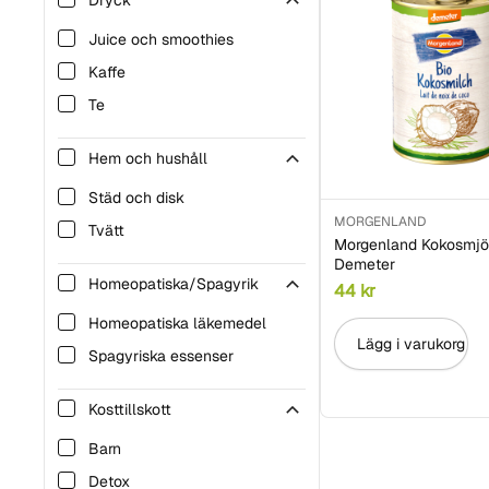
Dryck
Juice och smoothies
Kaffe
Te
Hem och hushåll
Städ och disk
MORGENLAND
Tvätt
Morgenland Kokosmjö
Demeter
Homeopatiska/Spagyrik
44
kr
Homeopatiska läkemedel
Lägg i varukorg
Spagyriska essenser
Kosttillskott
Barn
Detox