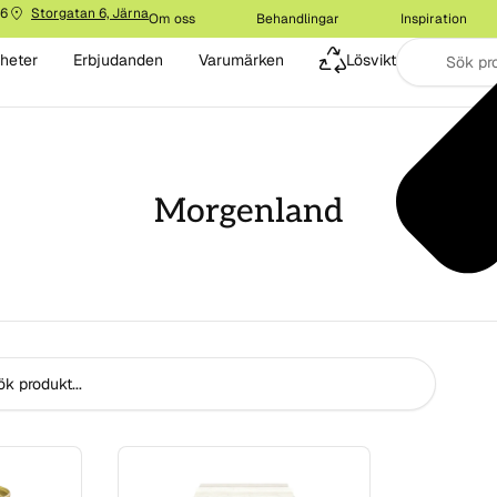
16
Storgatan 6, Järna
Om oss
Behandlingar
Inspiration
heter
Erbjudanden
Varumärken
Lösvikt
Morgenland