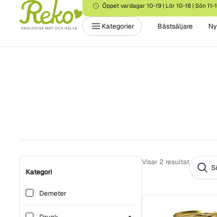
Öppet vardagar 10-19 | Lör 10-16 | Sön 11-
Kategorier
Bästsäljare
Ny
Visar
2
resultat
Kategori
Demeter