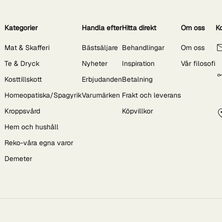
Kategorier
Handla efter
Hitta direkt
Om oss
K
Mat & Skafferi
Bästsäljare
Behandlingar
Om oss
Te & Dryck
Nyheter
Inspiration
Vår filosofi
Kosttillskott
Erbjudanden
Betalning
Homeopatiska/Spagyrik
Varumärken
Frakt och leverans
Kroppsvård
Köpvillkor
Hem och hushåll
Reko-våra egna varor
Demeter