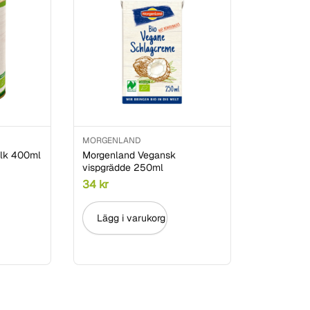
MORGENLAND
lk 400ml
Morgenland Vegansk
vispgrädde 250ml
34
kr
Lägg i varukorg