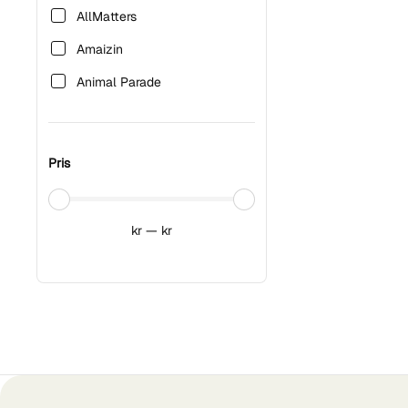
AllMatters
Amaizin
Animal Parade
Basica
Bauckhof
Pris
Biofood
Chelsie's Organic
kr
—
kr
Chikko Not Coffee
Clearspring
Da Carla
Dennree
Dig