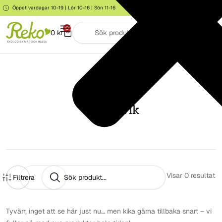
Öppet vardagar 10-19 | Lör 10-16 | Sön 11-16
Storgatan 6, Järna
0
0
kr
Hallstavik
Visar
0
resultat
Filtrera
Tyvärr, inget att se här just nu… men kika gärna tillbaka snart – vi