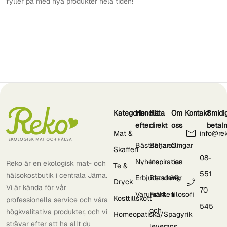
fyller på med nya produkter hela tiden!
Kategorier
Handla
Hitta
Om
Kontakt
Smidi
efter
direkt
oss
betal
Mat &
info@re
Bästsäljare
Behandlingar
Om
Skafferi
08-
Nyheter
Inspiration
oss
Reko är en ekologisk mat- och
Te &
551
hälsokostbutik i centrala Järna.
Erbjudanden
Betalning
Vår
Dryck
Vi är kända för vår
70
Varumärken
Frakt
filosofi
Kosttillskott
professionella service och våra
545
och
högkvalitativa produkter, och vi
Homeopatiska/Spagyrik
strävar efter att ha allt du
leverans