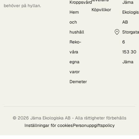
Kroppsvård
Järna
behöver på hyllan.
Köpvillkor
Hem
Ekologi
och
AB
hushåll
Storgat
Reko-
6
våra
153 30
egna
Järna
varor
Demeter
© 2026 Järna Ekologiska AB - Alla rättigheter förbehålls
Inställningar för cookies
Personuppgiftspolicy