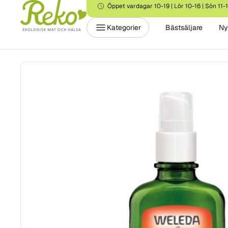
Öppet vardagar 10-19 | Lör 10-16 | Sön 11-
Kategorier
Bästsäljare
Ny