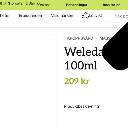
16
Storgatan 6, Järna
Om oss
Behandlingar
Inspiration
heter
Erbjudanden
Varumärken
Lösvikt
KROPPSVÅRD
MASSAGEOLJ
Weleda Arni
100ml
209
kr
Produktbeskrivning