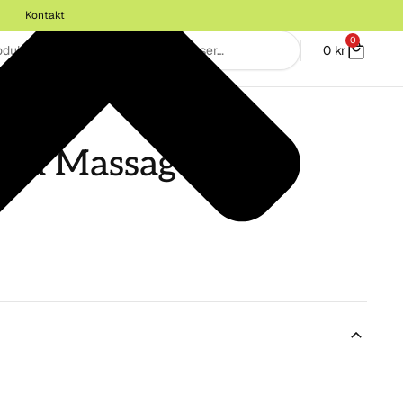
Kontakt
0
0
kr
OR
ca Massage Oil