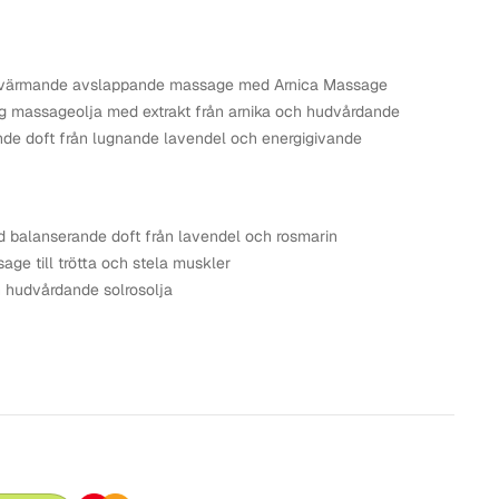
er värmande avslappande massage med Arnica Massage
lig massageolja med extrakt från arnika och hudvårdande
ande doft från lugnande lavendel och energigivande
 balanserande doft från lavendel och rosmarin
ge till trötta och stela muskler
h hudvårdande solrosolja