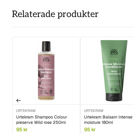
Relaterade produkter
URTEKRAM
URTEKRAM
Urtekram Shampoo Colour
Urtekram Balsam Intense
preserve Wild rose 250ml
moisture 180ml
95
kr
95
kr