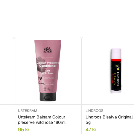
URTEKRAM
LINDROOS
Urtekram Balsam Colour
Lindroos Bisalva Original 
preserve wild rose 180ml
5g
95
kr
47
kr