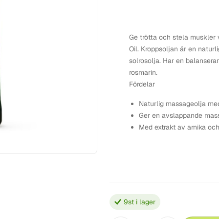
Ge trötta och stela muskl
Oil. Kroppsoljan är en natur
solrosolja. Har en balanser
rosmarin.
Fördelar
Naturlig massageolja med
Ger en avslappande massa
Med extrakt av arnika oc
9
st i lager