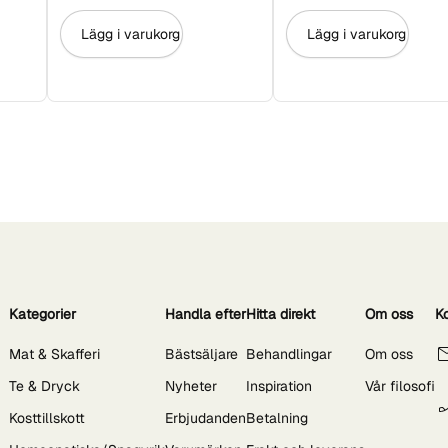
Lägg i varukorg
Lägg i varukorg
Kategorier
Handla efter
Hitta direkt
Om oss
K
Mat & Skafferi
Bästsäljare
Behandlingar
Om oss
Te & Dryck
Nyheter
Inspiration
Vår filosofi
Kosttillskott
Erbjudanden
Betalning