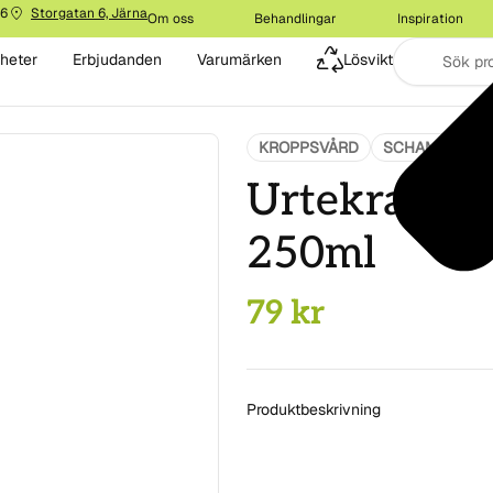
16
Storgatan 6, Järna
Om oss
Behandlingar
Inspiration
heter
Erbjudanden
Varumärken
Lösvikt
KROPPSVÅRD
SCHAMPO OCH
Urtekram S
250ml
79
kr
Produktbeskrivning