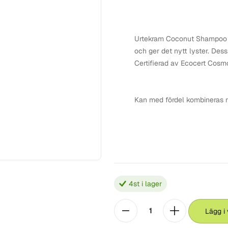
Urtekram Coconut Shampoo m
och ger det nytt lyster. Des
Certifierad av Ecocert Cosm
Kan med fördel kombineras
4
st i lager
Lägg i