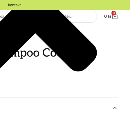
Kontakt
0
0
kr
 BALSAM
hampoo Coconut