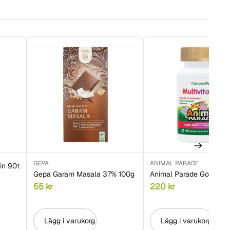
GEPA
ANIMAL PARADE
in 90t
Gepa Garam Masala 37% 100g
Animal Parade Gold 60t
55
kr
220
kr
Lägg i varukorg
Lägg i varukorg