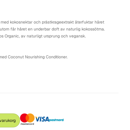
ed kokosnektar och prästkrageextrakt återfuktar håret
sutom får håret en underbar doft av naturlig kokossötma.
os Organic, av naturligt ursprung och vegansk.
 med
Coconut Nourishing Conditioner.
 varukorg