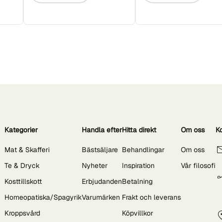
Kategorier
Handla efter
Hitta direkt
Om oss
K
Mat & Skafferi
Bästsäljare
Behandlingar
Om oss
Te & Dryck
Nyheter
Inspiration
Vår filosofi
Kosttillskott
Erbjudanden
Betalning
Homeopatiska/Spagyrik
Varumärken
Frakt och leverans
Kroppsvård
Köpvillkor