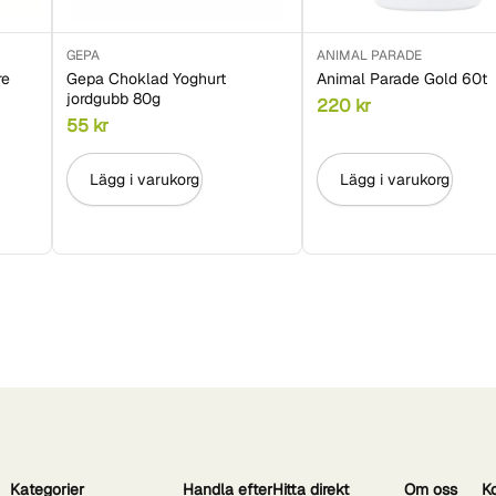
GEPA
ANIMAL PARADE
re
Gepa Choklad Yoghurt
Animal Parade Gold 60t
jordgubb 80g
220
kr
55
kr
Lägg i varukorg
Lägg i varukorg
Kategorier
Handla efter
Hitta direkt
Om oss
K