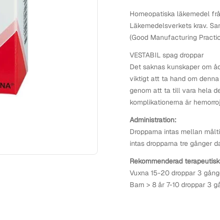
Homeopatiska läkemedel frå
Läkemedelsverkets krav. Sam
(Good Manufacturing Practice
VESTABIL spag droppar
Det saknas kunskaper om åd
viktigt att ta hand om denna 
genom att ta till vara hela d
komplikationerna är hemorroj
Administration:
Dropparna intas mellan målti
intas dropparna tre gånger d
Rekommenderad terapeutisk
Vuxna 15-20 droppar 3 gång
Barn > 8 år 7-10 droppar 3 g