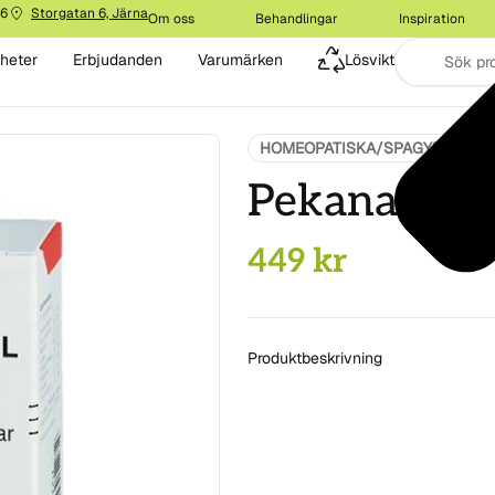
16
Storgatan 6, Järna
Om oss
Behandlingar
Inspiration
heter
Erbjudanden
Varumärken
Lösvikt
HOMEOPATISKA/SPAGYRIK
S
Pekana Vest
449
kr
Produktbeskrivning