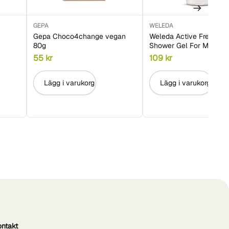
GEPA
WELEDA
Gepa Choco4change vegan
Weleda Active Fresh 3in
80g
Shower Gel For Men 2
55
kr
109
kr
Lägg i varukorg
Lägg i varukorg
ontakt