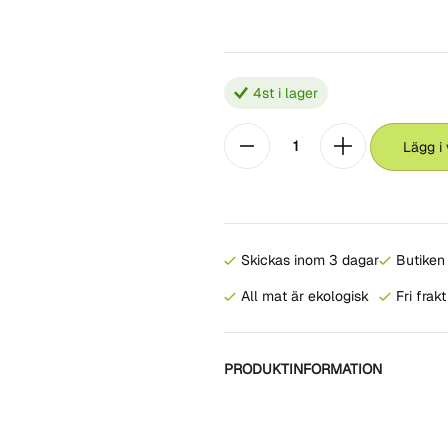
4
st i lager
Lägg i
Skickas inom 3 dagar
Butiken 
All mat är ekologisk
Fri frak
PRODUKTINFORMATION