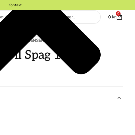
Kontakt
0
0
kr
PAGYRISKA ESSENSER
abil Spag 100ml