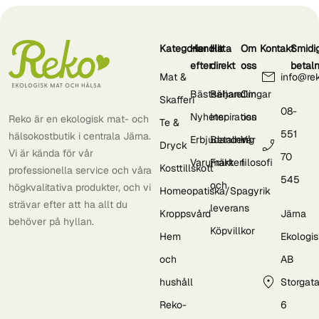
Kategorier
Handla
Hitta
Om
Kontakt
Smidi
efter
direkt
oss
betal
Mat &
info@re
Bästsäljare
Behandlingar
Om
Skafferi
08-
Nyheter
Inspiration
oss
Reko är en ekologisk mat- och
Te &
551
hälsokostbutik i centrala Järna.
Erbjudanden
Betalning
Vår
Dryck
Vi är kända för vår
70
Varumärken
Frakt
filosofi
Kosttillskott
professionella service och våra
545
och
högkvalitativa produkter, och vi
Homeopatiska/Spagyrik
strävar efter att ha allt du
leverans
Kroppsvård
Järna
behöver på hyllan.
Köpvillkor
Hem
Ekologi
och
AB
hushåll
Storgat
Reko-
6