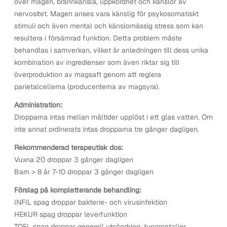
över magen, brännkänsla, uppkördhet och känslor av
nervositet. Magen anses vara känslig för psykosomatiskt
stimuli och även mental och känslomässig stress som kan
resultera i försämrad funktion. Detta problem måste
behandlas i samverkan, vilket är anledningen till dess unika
kombination av ingredienser som även riktar sig till
överproduktion av magsaft genom att reglera
parietalcellerna (producenterna av magsyra).
Administration:
Dropparna intas mellan måltider upplöst i ett glas vatten. Om
inte annat ordinerats intas dropparna tre gånger dagligen.
Rekommenderad terapeutisk dos:
Vuxna 20 droppar 3 gånger dagligen
Barn > 8 år 7-10 droppar 3 gånger dagligen
Förslag på kompletterande behandling:
INFIL spag droppar bakterie- och virusinfektion
HEKUR spag droppar leverfunktion
TOEL spag droppar generell utsöndring, tungmetaller