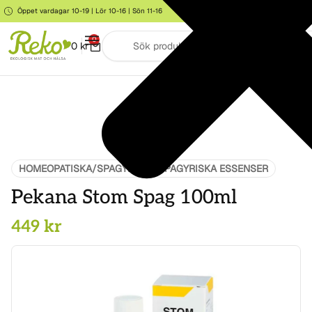
Öppet vardagar 10-19 | Lör 10-16 | Sön 11-16
Storgatan 6, Järna
0
0
kr
HOMEOPATISKA/SPAGYRIK
SPAGYRISKA ESSENSER
Pekana Stom Spag 100ml
449
kr