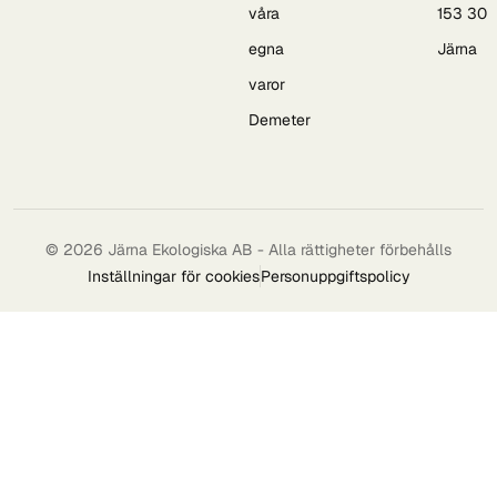
våra
153 30
egna
Järna
varor
Demeter
© 2026 Järna Ekologiska AB - Alla rättigheter förbehålls
Inställningar för cookies
Personuppgiftspolicy