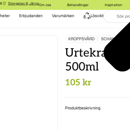
16
Storgatan 6, Järna
Om oss
Behandlingar
Inspiration
heter
Erbjudanden
Varumärken
Lösvikt
KROPPSVÅRD
SCHAMPO OCH
Urtekram S
500ml
105
kr
Produktbeskrivning