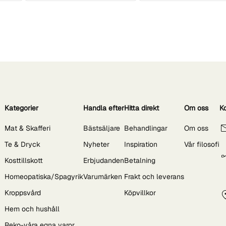
Kategorier
Handla efter
Hitta direkt
Om oss
K
Mat & Skafferi
Bästsäljare
Behandlingar
Om oss
Te & Dryck
Nyheter
Inspiration
Vår filosofi
Kosttillskott
Erbjudanden
Betalning
Homeopatiska/Spagyrik
Varumärken
Frakt och leverans
Kroppsvård
Köpvillkor
Hem och hushåll
Reko-våra egna varor