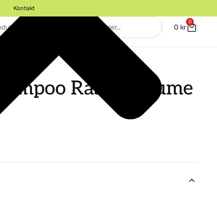
Kontakt
0
0
kr
 BALSAM
hampoo Rasul Volume