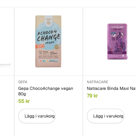
GEPA
NATRACARE
Gepa Choco4change vegan
Natracare Binda Maxi Na
80g
79
kr
55
kr
Lägg i varukorg
Lägg i varukorg