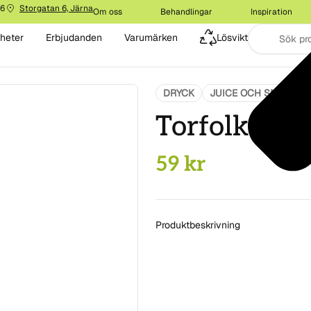
16
Storgatan 6, Järna
Om oss
Behandlingar
Inspiration
heter
Erbjudanden
Varumärken
Lösvikt
DRYCK
JUICE OCH SMOOTHI
Torfolk Jor
59
kr
Produktbeskrivning