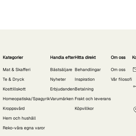
Kategorier
Handla efter
Hitta direkt
Om oss
K
Mat & Skafferi
Bästsäljare
Behandlingar
Om oss
Te & Dryck
Nyheter
Inspiration
Vår filosofi
Kosttillskott
Erbjudanden
Betalning
Homeopatiska/Spagyrik
Varumärken
Frakt och leverans
Kroppsvård
Köpvillkor
Hem och hushåll
Reko-våra egna varor