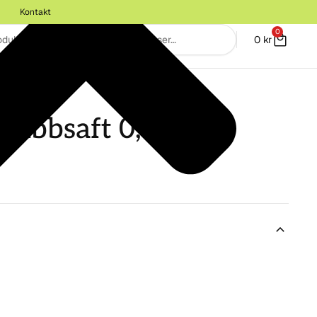
Kontakt
0
0
kr
ES
dgubbsaft 0,5L