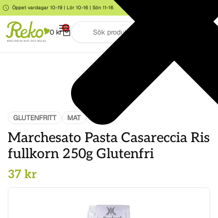
Öppet vardagar 10-19 | Lör 10-16 | Sön 11-16
Storgatan 6, Järna
0
0
kr
GLUTENFRITT
MAT
PASTA
Marchesato Pasta Casareccia Ris
fullkorn 250g Glutenfri
37
kr