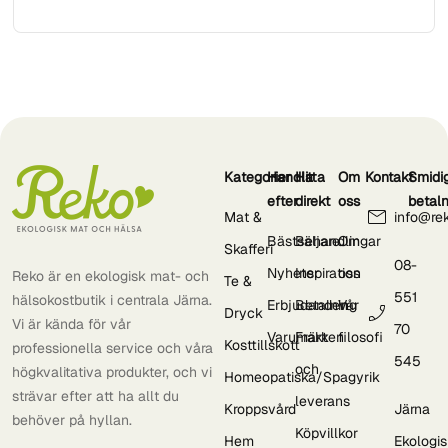
Kategorier
Handla
Hitta
Om
Kontakt
Smidi
efter
direkt
oss
betal
Mat &
info@re
Bästsäljare
Behandlingar
Om
Skafferi
08-
Nyheter
Inspiration
oss
Reko är en ekologisk mat- och
Te &
551
hälsokostbutik i centrala Järna.
Erbjudanden
Betalning
Vår
Dryck
Vi är kända för vår
70
Varumärken
Frakt
filosofi
Kosttillskott
professionella service och våra
545
och
högkvalitativa produkter, och vi
Homeopatiska/Spagyrik
strävar efter att ha allt du
leverans
Kroppsvård
Järna
behöver på hyllan.
Köpvillkor
Hem
Ekologi