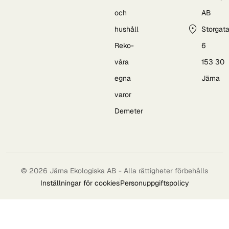
och
AB
hushåll
Storgat
Reko-
6
våra
153 30
egna
Järna
varor
Demeter
© 2026 Järna Ekologiska AB - Alla rättigheter förbehålls
Inställningar för cookies
Personuppgiftspolicy