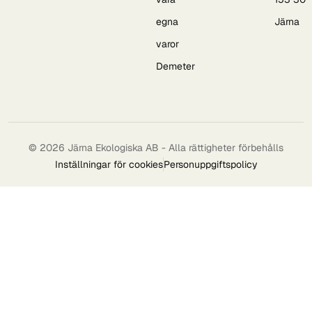
egna
Järna
varor
Demeter
© 2026 Järna Ekologiska AB - Alla rättigheter förbehålls
Inställningar för cookies
Personuppgiftspolicy