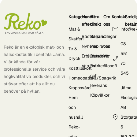
Kategorier
Handla
Hitta
Om
Kontakt
Smidi
efter
direkt
oss
betal
Mat &
info@re
Bästsäljare
Behandlingar
Om
Skafferi
08-
Nyheter
Inspiration
oss
Reko är en ekologisk mat- och
Te &
551
hälsokostbutik i centrala Järna.
Erbjudanden
Betalning
Vår
Dryck
Vi är kända för vår
70
Varumärken
Frakt
filosofi
Kosttillskott
professionella service och våra
545
och
högkvalitativa produkter, och vi
Homeopatiska/Spagyrik
strävar efter att ha allt du
leverans
Kroppsvård
Järna
behöver på hyllan.
Köpvillkor
Hem
Ekologi
och
AB
hushåll
Storgat
Reko-
6
våra
153 30