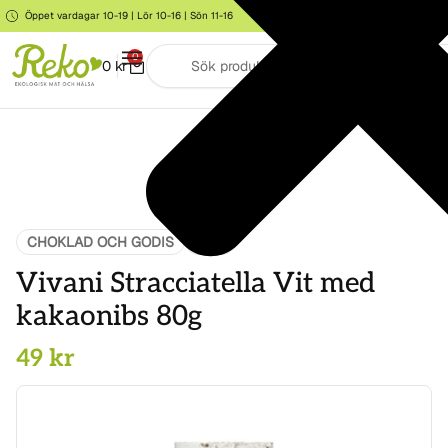
Öppet vardagar 10-19 | Lör 10-16 | Sön 11-16
Storgatan 6, Järna
0
0
kr
CHOKLAD OCH GODIS
MAT
Vivani Stracciatella Vit med
kakaonibs 80g
49
kr