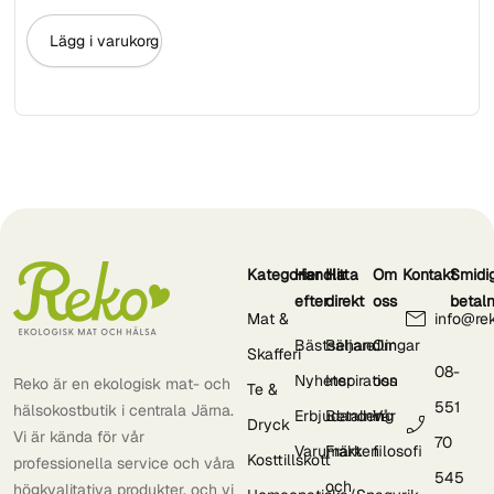
Lägg i varukorg
Kategorier
Handla
Hitta
Om
Kontakt
Smidi
efter
direkt
oss
betal
Mat &
info@re
Bästsäljare
Behandlingar
Om
Skafferi
08-
Nyheter
Inspiration
oss
Reko är en ekologisk mat- och
Te &
551
hälsokostbutik i centrala Järna.
Erbjudanden
Betalning
Vår
Dryck
Vi är kända för vår
70
Varumärken
Frakt
filosofi
Kosttillskott
professionella service och våra
545
och
högkvalitativa produkter, och vi