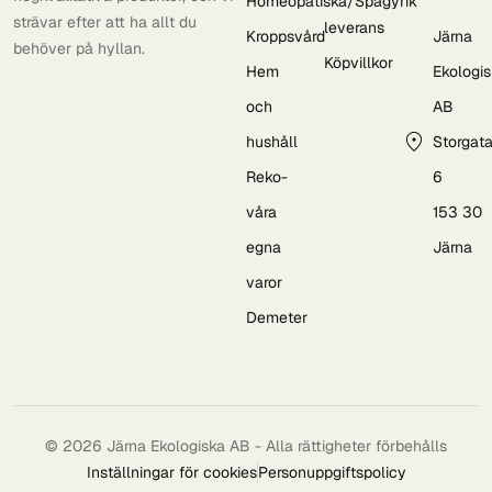
Homeopatiska/Spagyrik
strävar efter att ha allt du
leverans
Kroppsvård
Järna
behöver på hyllan.
Köpvillkor
Hem
Ekologi
och
AB
hushåll
Storgat
Reko-
6
våra
153 30
egna
Järna
varor
Demeter
© 2026 Järna Ekologiska AB - Alla rättigheter förbehålls
Inställningar för cookies
Personuppgiftspolicy