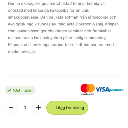
Denna ekologiska gourmetchoklad förenar krämig vit
choklad med knapriga kakaonibs för en unik
smakupplevelse. Den delikata sötman från rårörsocker och
ekologisk mjölk rundas av med äkta Bourbon-vanilj. Krispet
från kakaonibsen ger chokladen karaktär och framkallar
minnen av en italiensk gelato på en solig sommardag.
Förpackad i hemkomposterbar folie – ett hållbart val med
medelhavssjäl.
10
st i lager
Lägg i varukorg