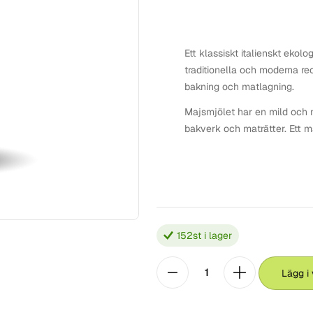
Ett klassiskt italienskt ekol
traditionella och moderna rece
bakning och matlagning.
Majsmjölet har en mild och n
bakverk och maträtter. Ett må
152
st i lager
Lägg i