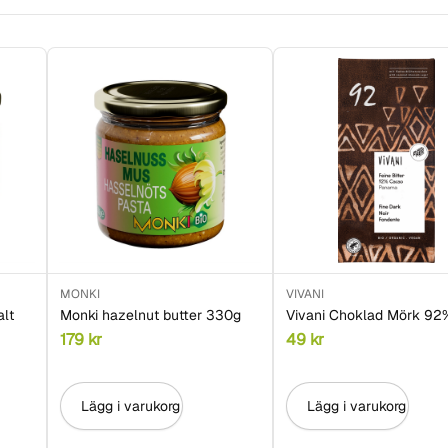
MONKI
VIVANI
alt
Monki hazelnut butter 330g
Vivani Choklad Mörk 92
179
kr
49
kr
Lägg i varukorg
Lägg i varukorg