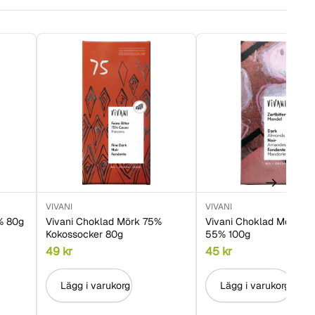
VIVANI
VIVANI
% 80g
Vivani Choklad Mörk 75%
Vivani Choklad Mörk Ma
Kokossocker 80g
55% 100g
49
kr
45
kr
Lägg i varukorg
Lägg i varukorg