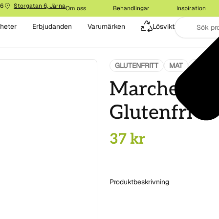
16
Storgatan 6, Järna
Om oss
Behandlingar
Inspiration
heter
Erbjudanden
Varumärken
Lösvikt
GLUTENFRITT
MAT
MJÖL &
Marchesato 
Glutenfri
37
kr
Produktbeskrivning