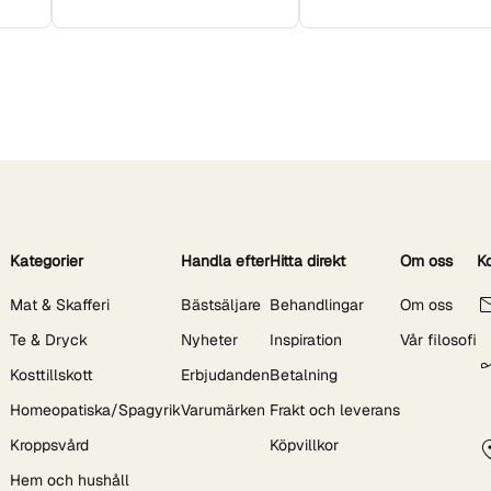
Kategorier
Handla efter
Hitta direkt
Om oss
K
Mat & Skafferi
Bästsäljare
Behandlingar
Om oss
Te & Dryck
Nyheter
Inspiration
Vår filosofi
Kosttillskott
Erbjudanden
Betalning
Homeopatiska/Spagyrik
Varumärken
Frakt och leverans
Kroppsvård
Köpvillkor
Hem och hushåll