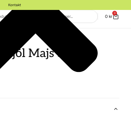
Kontakt
0
0
kr
 GRYN
Mjöl Majs 500g