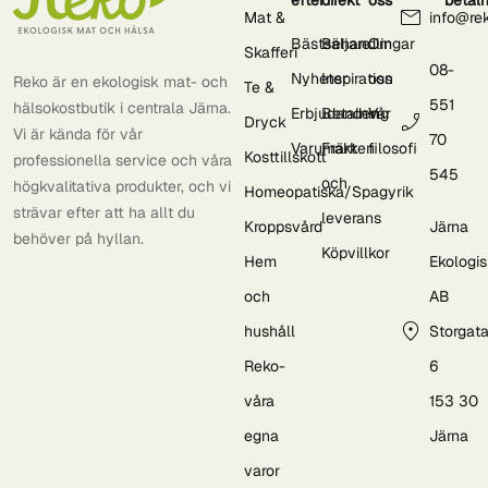
Mat &
info@re
Bästsäljare
Behandlingar
Om
Skafferi
08-
Nyheter
Inspiration
oss
Reko är en ekologisk mat- och
Te &
551
hälsokostbutik i centrala Järna.
Erbjudanden
Betalning
Vår
Dryck
Vi är kända för vår
70
Varumärken
Frakt
filosofi
Kosttillskott
professionella service och våra
545
och
högkvalitativa produkter, och vi
Homeopatiska/Spagyrik
strävar efter att ha allt du
leverans
Kroppsvård
Järna
behöver på hyllan.
Köpvillkor
Hem
Ekologi
och
AB
hushåll
Storgat
Reko-
6
våra
153 30
egna
Järna
varor