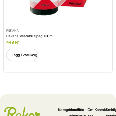
PEKANA
Pekana Vestabil Spag 100ml
449
kr
Lägg i varukorg
Kategorier
Handla
Hitta
Om
Kontakt
Smidi
efter
direkt
oss
betal