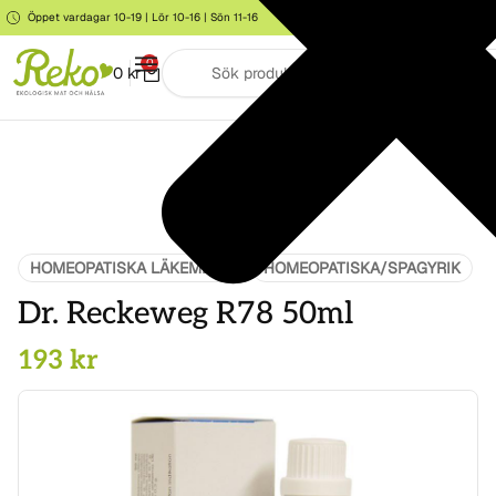
Öppet vardagar 10-19 | Lör 10-16 | Sön 11-16
Storgatan 6, Järna
0
0
kr
HOMEOPATISKA LÄKEMEDEL
HOMEOPATISKA/SPAGYRIK
Dr. Reckeweg R78 50ml
193
kr