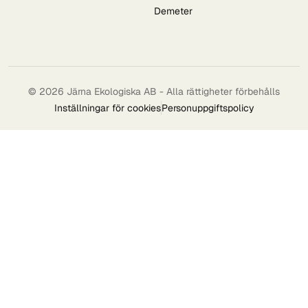
Demeter
© 2026 Järna Ekologiska AB - Alla rättigheter förbehålls
Inställningar för cookies
Personuppgiftspolicy