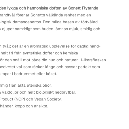
den lyxiga och harmoniska doften av Sonett Flytande
andtvål förenar Sonetts välkända renhet med en
kologisk damascenerros. Den milda basen av förtvålad
på djupet samtidigt som huden lämnas mjuk, smidig och
 tvål; det är en aromatisk upplevelse för daglig hand-
helt fri från syntetiska dofter och kemiska
ör den snäll mot både din hud och naturen. 1-litersflaskan
medvetet val som räcker länge och passar perfekt som
ålpumpar i badrummet eller köket.
ig från äkta eteriska oljor.
växtoljor och helt biologiskt nedbrytbar.
Product (NCP) och Vegan Society.
händer, kropp och ansikte.