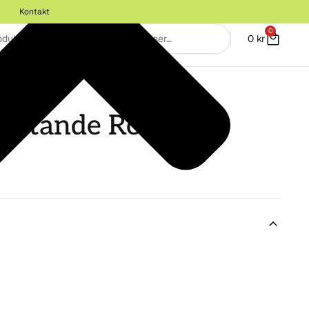
Kontakt
0
0
kr
SCHCREME
flytande Ros 1L