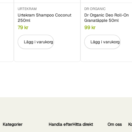
URTEKRAM
DR ORGANIC
Urtekram Shampoo Coconut
Dr Organic Deo Roll-On
250ml
Granatäpple 50ml
79
kr
99
kr
Lägg i varukorg
Lägg i varukorg
Kategorier
Handla efter
Hitta direkt
Om oss
K