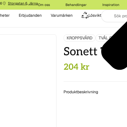
16
Storgatan 6, Järna
Om oss
Behandlingar
Inspiration
heter
Erbjudanden
Varumärken
Lösvikt
KROPPSVÅRD
TVÅL OCH DU
Sonett Tvål 
204
kr
Produktbeskrivning