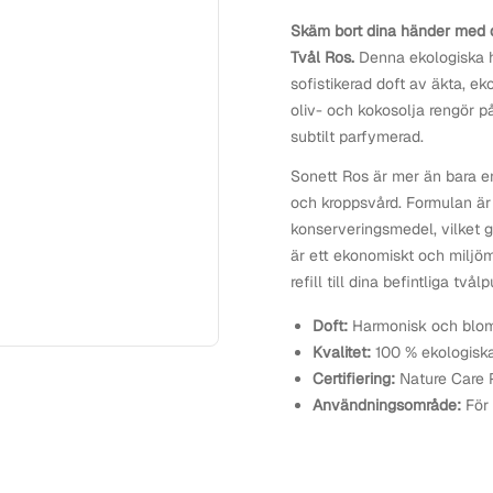
Skäm bort dina händer med 
Tvål Ros.
Denna ekologiska h
sofistikerad doft av äkta, e
oliv- och kokosolja rengör 
subtilt parfymerad.
Sonett Ros är mer än bara en
och kroppsvård. Formulan är 
konserveringsmedel, vilket g
är ett ekonomiskt och miljö
refill till dina befintliga tv
Doft:
Harmonisk och blomm
Kvalitet:
100 % ekologiska 
Certifiering:
Nature Care 
Användningsområde:
För 