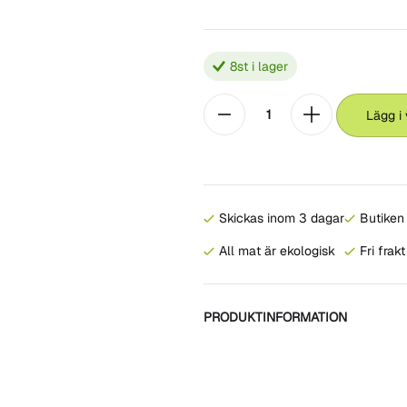
8
st i lager
Lägg i
Skickas inom 3 dagar
Butiken 
All mat är ekologisk
Fri frak
PRODUKTINFORMATION