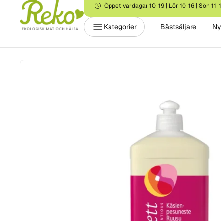
Öppet vardagar 10-19 | Lör 10-16 | Sön 11-
Kategorier
Bästsäljare
Ny