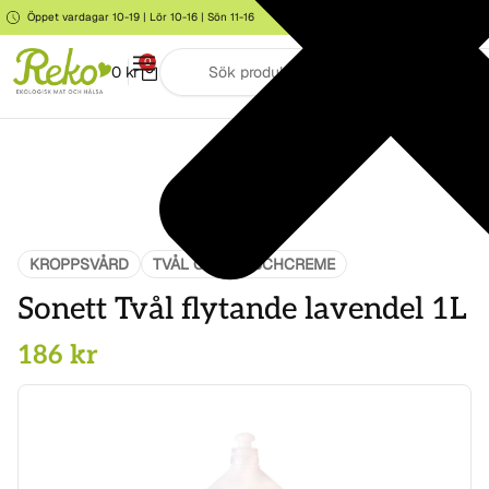
Öppet vardagar 10-19 | Lör 10-16 | Sön 11-16
Storgatan 6, Järna
0
0
kr
KROPPSVÅRD
TVÅL OCH DUSCHCREME
Sonett Tvål flytande lavendel 1L
186
kr