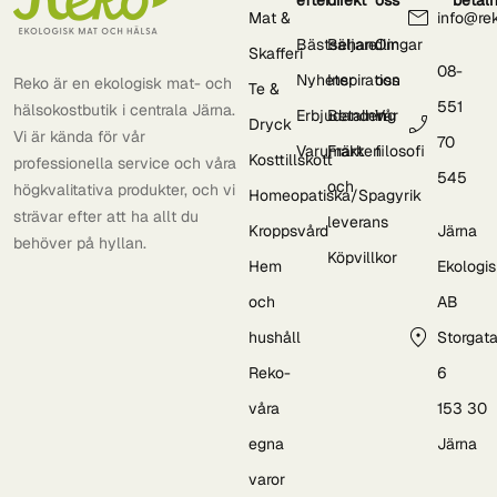
Mat &
info@re
Bästsäljare
Behandlingar
Om
Skafferi
08-
Nyheter
Inspiration
oss
Reko är en ekologisk mat- och
Te &
551
hälsokostbutik i centrala Järna.
Erbjudanden
Betalning
Vår
Dryck
Vi är kända för vår
70
Varumärken
Frakt
filosofi
Kosttillskott
professionella service och våra
545
och
högkvalitativa produkter, och vi
Homeopatiska/Spagyrik
strävar efter att ha allt du
leverans
Kroppsvård
Järna
behöver på hyllan.
Köpvillkor
Hem
Ekologi
och
AB
hushåll
Storgat
Reko-
6
våra
153 30
egna
Järna
varor