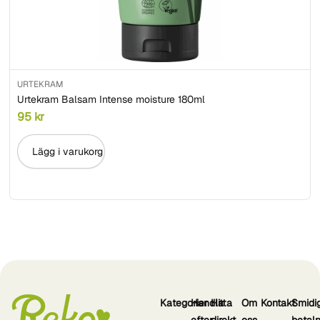
URTEKRAM
Urtekram Balsam Intense moisture 180ml
95
kr
Lägg i varukorg
Kategorier
Handla
Hitta
Om
Kontakt
Smidi
efter
direkt
oss
betal