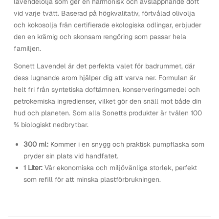
lavendelolja som ger en harmonisk och avslappnande doft
vid varje tvätt. Baserad på högkvalitativ, förtvålad olivolja
och kokosolja från certifierade ekologiska odlingar, erbjuder
den en krämig och skonsam rengöring som passar hela
familjen.
Sonett Lavendel är det perfekta valet för badrummet, där
dess lugnande arom hjälper dig att varva ner. Formulan är
helt fri från syntetiska doftämnen, konserveringsmedel och
petrokemiska ingredienser, vilket gör den snäll mot både din
hud och planeten. Som alla Sonetts produkter är tvålen 100
% biologiskt nedbrytbar.
300 ml
:
Kommer i en snygg och praktisk pumpflaska som
pryder sin plats vid handfatet.
1 Liter:
Vår ekonomiska och miljövänliga storlek, perfekt
som refill för att minska plastförbrukningen.