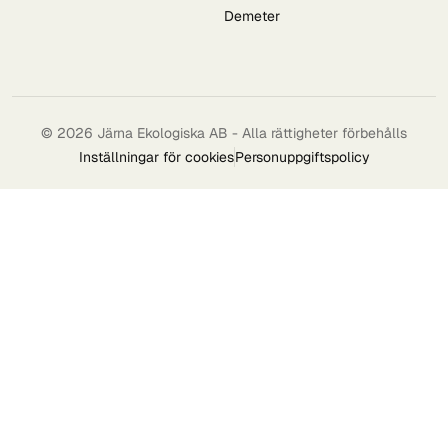
Demeter
© 2026 Järna Ekologiska AB - Alla rättigheter förbehålls
Inställningar för cookies
Personuppgiftspolicy