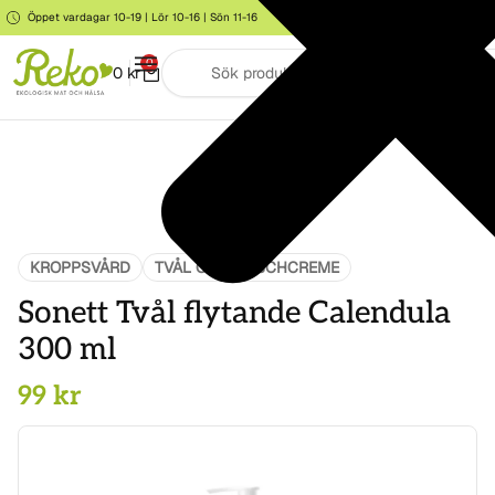
Öppet vardagar 10-19 | Lör 10-16 | Sön 11-16
Storgatan 6, Järna
0
0
kr
KROPPSVÅRD
TVÅL OCH DUSCHCREME
Sonett Tvål flytande Calendula
300 ml
99
kr