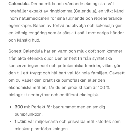
Calendula.
Denna milda och vårdande ekologiska tvål
innehåller extrakt av ringblomma (Calendula), en växt känd
inom naturmedicinen för sina lugnande och regenererande
egenskaper. Basen av förtvålad olivolja och kokosolja ger
en krämig rengöring som är särskilt snäll mot nariga händer
och känslig hud.
Sonett Calendula har en varm och mjuk doft som kommer
från äkta eteriska oljor. Den är helt fri från syntetiska
konserveringsmedel och petrokemiska tensider, vilket gör
den till ett tryggt och hållbart val för hela familjen. Oavsett
om du väljer den praktiska pumpflaskan eller den
ekonomiska refillen, får du en produkt som är 100 %
biologiskt nedbrytbar och certifierat ekologisk.
300 ml:
Perfekt för badrummet med en smidig
pumpfunktion.
1 Liter
:
Vår miljösmarta och prisvärda refill-storlek som
minskar plastförbrukningen.