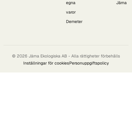
egna
Järna
varor
Demeter
© 2026 Järna Ekologiska AB - Alla rättigheter förbehålls
Inställningar för cookies
Personuppgiftspolicy