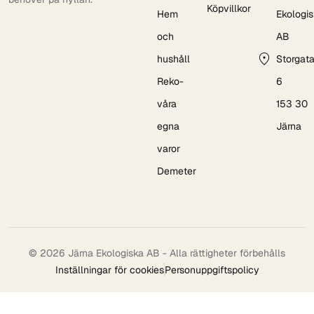
Köpvillkor
Hem
Ekologi
och
AB
hushåll
Storgat
Reko-
6
våra
153 30
egna
Järna
varor
Demeter
© 2026 Järna Ekologiska AB - Alla rättigheter förbehålls
Inställningar för cookies
Personuppgiftspolicy