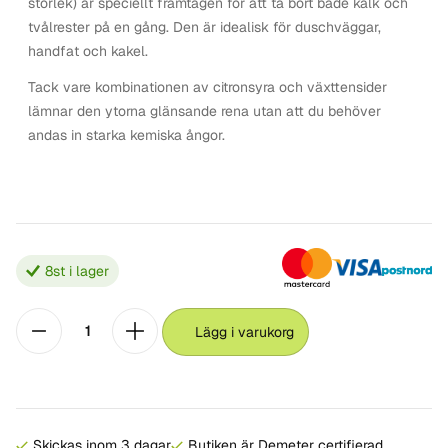
storlek) är speciellt framtagen för att ta bort både kalk och
tvålrester på en gång. Den är idealisk för duschväggar,
handfat och kakel.
Tack vare kombinationen av citronsyra och växttensider
lämnar den ytorna glänsande rena utan att du behöver
andas in starka kemiska ångor.
8
st i lager
Lägg i varukorg
Skickas inom 3 dagar
Butiken är Demeter certifierad