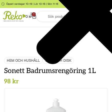
Öppet vardagar 10-19 | Lör 10-16 | Sön 11-16
Storgatan 6, Järna
0
0
kr
HEM OCH HUSHÅLL
STÄD OCH DISK
Sonett Badrumsrengöring 1L
98
kr