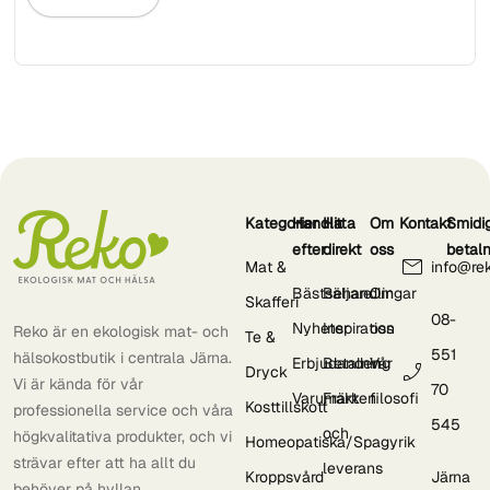
Kategorier
Handla
Hitta
Om
Kontakt
Smidi
efter
direkt
oss
betal
Mat &
info@re
Bästsäljare
Behandlingar
Om
Skafferi
08-
Nyheter
Inspiration
oss
Reko är en ekologisk mat- och
Te &
551
hälsokostbutik i centrala Järna.
Erbjudanden
Betalning
Vår
Dryck
Vi är kända för vår
70
Varumärken
Frakt
filosofi
Kosttillskott
professionella service och våra
545
och
högkvalitativa produkter, och vi
Homeopatiska/Spagyrik
strävar efter att ha allt du
leverans
Kroppsvård
Järna
behöver på hyllan.