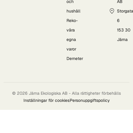
och
AB
hushåll
Storgat
Reko-
6
våra
153 30
egna
Järna
varor
Demeter
© 2026 Järna Ekologiska AB - Alla rättigheter förbehålls
Inställningar för cookies
Personuppgiftspolicy