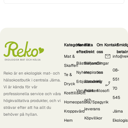
Kategorier
Handla
Hitta
Om
Kontakt
Smidi
efter
direkt
oss
betal
Mat &
info@re
Bästsäljare
Behandlingar
Om
Skafferi
08-
Nyheter
Inspiration
oss
Reko är en ekologisk mat- och
Te &
551
hälsokostbutik i centrala Järna.
Erbjudanden
Betalning
Vår
Dryck
Vi är kända för vår
70
Varumärken
Frakt
filosofi
Kosttillskott
professionella service och våra
545
och
högkvalitativa produkter, och vi
Homeopatiska/Spagyrik
strävar efter att ha allt du
leverans
Kroppsvård
Järna
behöver på hyllan.
Köpvillkor
Hem
Ekologi