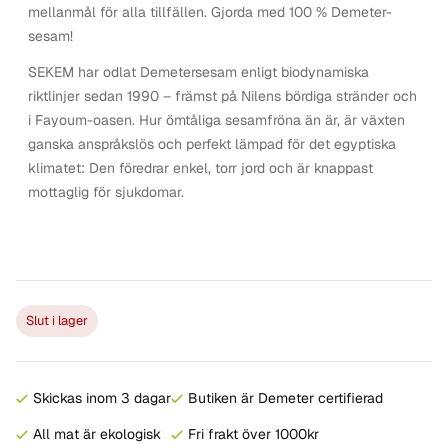
mellanmål för alla tillfällen. Gjorda med 100 % Demeter-
sesam!
SEKEM har odlat Demetersesam enligt biodynamiska
riktlinjer sedan 1990 – främst på Nilens bördiga stränder och
i Fayoum-oasen. Hur ömtåliga sesamfröna än är, är växten
ganska anspråkslös och perfekt lämpad för det egyptiska
klimatet: Den föredrar enkel, torr jord och är knappast
mottaglig för sjukdomar.
Slut i lager
Skickas inom 3 dagar
Butiken är Demeter certifierad
All mat är ekologisk
Fri frakt över 1000kr