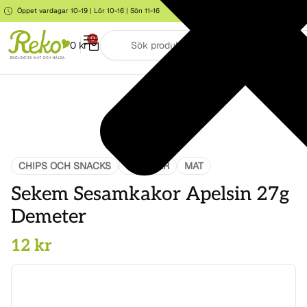
Öppet vardagar 10-19 | Lör 10-16 | Sön 11-16
Storgatan 6, Järna
0
0
kr
CHIPS OCH SNACKS
DEMETER
MAT
Sekem Sesamkakor Apelsin 27g
Demeter
12
kr