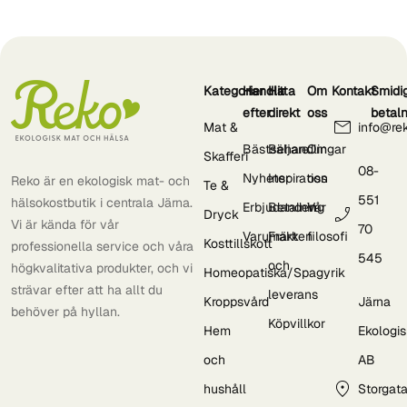
Kategorier
Handla
Hitta
Om
Kontakt
Smidi
efter
direkt
oss
betal
Mat &
info@re
Bästsäljare
Behandlingar
Om
Skafferi
08-
Nyheter
Inspiration
oss
Reko är en ekologisk mat- och
Te &
551
hälsokostbutik i centrala Järna.
Erbjudanden
Betalning
Vår
Dryck
Vi är kända för vår
70
Varumärken
Frakt
filosofi
Kosttillskott
professionella service och våra
545
och
högkvalitativa produkter, och vi
Homeopatiska/Spagyrik
strävar efter att ha allt du
leverans
Kroppsvård
Järna
behöver på hyllan.
Köpvillkor
Hem
Ekologi
och
AB
hushåll
Storgat