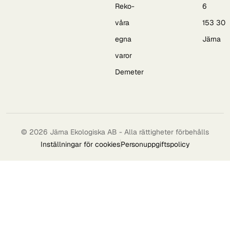
Reko-
6
våra
153 30
egna
Järna
varor
Demeter
© 2026 Järna Ekologiska AB - Alla rättigheter förbehålls
Inställningar för cookies
Personuppgiftspolicy