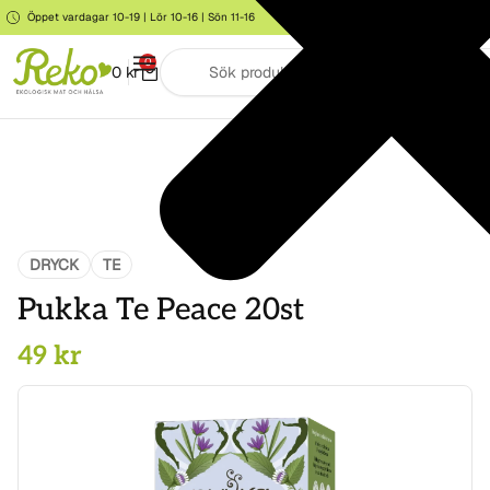
Öppet vardagar 10-19 | Lör 10-16 | Sön 11-16
Storgatan 6, Järna
0
0
kr
DRYCK
TE
Pukka Te Peace 20st
49
kr