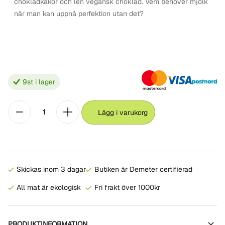
chokladkakor och len vegansk choklad. Vem behöver mjölk
när man kan uppnå perfektion utan det?
9
st i lager
Lägg i varukorg
Skickas inom 3 dagar
Butiken är Demeter certifierad
All mat är ekologisk
Fri frakt över 1000kr
PRODUKTINFORMATION