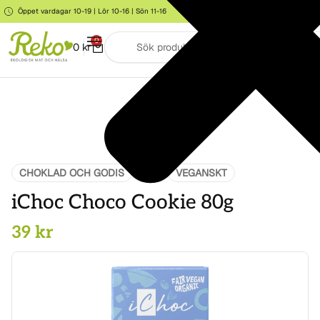
Öppet vardagar 10-19 | Lör 10-16 | Sön 11-16
Storgatan 6, Järna
0
0
kr
CHOKLAD OCH GODIS
MAT
VEGANSKT
iChoc Choco Cookie 80g
39
kr