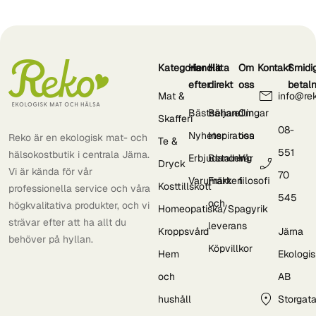
Kategorier
Handla
Hitta
Om
Kontakt
Smidi
efter
direkt
oss
betal
Mat &
info@re
Bästsäljare
Behandlingar
Om
Skafferi
08-
Nyheter
Inspiration
oss
Reko är en ekologisk mat- och
Te &
551
hälsokostbutik i centrala Järna.
Erbjudanden
Betalning
Vår
Dryck
Vi är kända för vår
70
Varumärken
Frakt
filosofi
Kosttillskott
professionella service och våra
545
och
högkvalitativa produkter, och vi
Homeopatiska/Spagyrik
strävar efter att ha allt du
leverans
Kroppsvård
Järna
behöver på hyllan.
Köpvillkor
Hem
Ekologi
och
AB
hushåll
Storgat