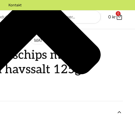
Kontakt
0
0
kr
D OCH GODIS
MAT
atischips med
h havssalt 125g