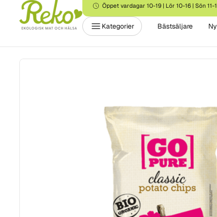
Öppet vardagar 10-19 | Lör 10-16 | Sön 11-
Kategorier
Bästsäljare
Ny