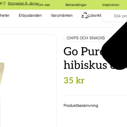
16
Storgatan 6, Järna
Om oss
Behandlingar
Inspiration
heter
Erbjudanden
Varumärken
Lösvikt
CHIPS OCH SNACKS
CHOKLA
Go Pure Pot
hibiskus oc
35
kr
Produktbeskrivning