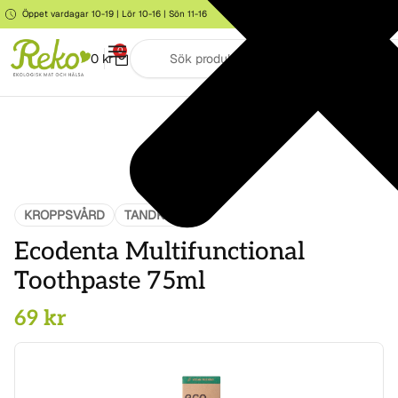
Öppet vardagar 10-19 | Lör 10-16 | Sön 11-16
Storgatan 6, Järna
0
0
kr
KROPPSVÅRD
TANDKRÄM
Ecodenta Multifunctional
Toothpaste 75ml
69
kr