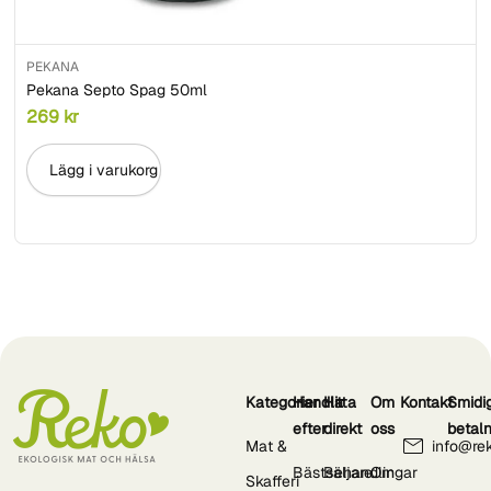
PEKANA
Pekana Septo Spag 50ml
269
kr
Lägg i varukorg
Kategorier
Handla
Hitta
Om
Kontakt
Smidi
efter
direkt
oss
betal
Mat &
info@re
Bästsäljare
Behandlingar
Om
Skafferi