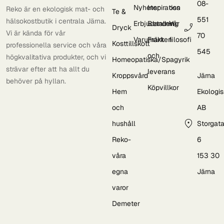
08-
Nyheter
Inspiration
oss
Reko är en ekologisk mat- och
Te &
551
hälsokostbutik i centrala Järna.
Erbjudanden
Betalning
Vår
Dryck
Vi är kända för vår
70
Varumärken
Frakt
filosofi
Kosttillskott
professionella service och våra
545
och
högkvalitativa produkter, och vi
Homeopatiska/Spagyrik
strävar efter att ha allt du
leverans
Kroppsvård
Järna
behöver på hyllan.
Köpvillkor
Hem
Ekologi
och
AB
hushåll
Storgat
Reko-
6
våra
153 30
egna
Järna
varor
Demeter