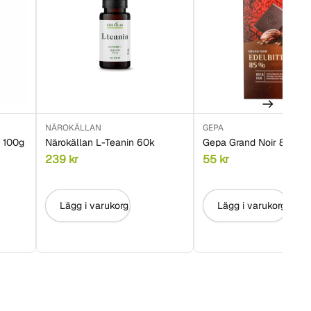
NÄROKÄLLAN
GEPA
 100g
Närokällan L-Teanin 60k
Gepa Grand Noir 85% 1
239
kr
55
kr
Lägg i varukorg
Lägg i varukorg