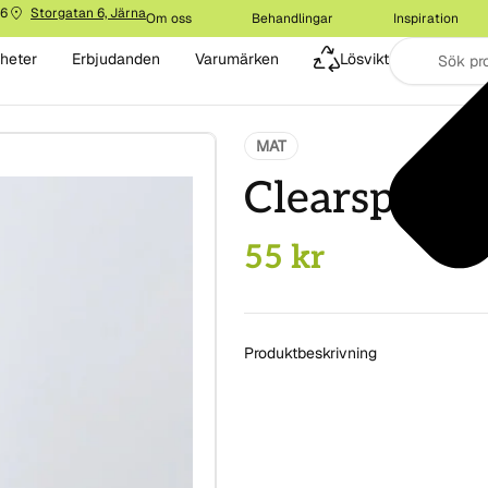
16
Storgatan 6, Järna
Om oss
Behandlingar
Inspiration
heter
Erbjudanden
Varumärken
Lösvikt
MAT
Clearspring
55
kr
Produktbeskrivning