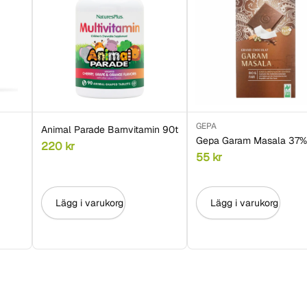
GEPA
Animal Parade Barnvitamin 90t
Gepa Garam Masala 37%
220
kr
55
kr
Lägg i varukorg
Lägg i varukorg