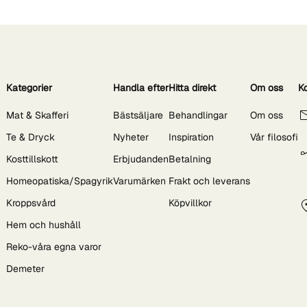
Kategorier
Handla efter
Hitta direkt
Om oss
K
Mat & Skafferi
Bästsäljare
Behandlingar
Om oss
Te & Dryck
Nyheter
Inspiration
Vår filosofi
Kosttillskott
Erbjudanden
Betalning
Homeopatiska/Spagyrik
Varumärken
Frakt och leverans
Kroppsvård
Köpvillkor
Hem och hushåll
Reko-våra egna varor
Demeter