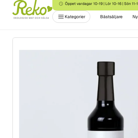
Öppet vardagar 10-19 | Lör 10-16 | Sön 11-
Kategorier
Bästsäljare
Ny