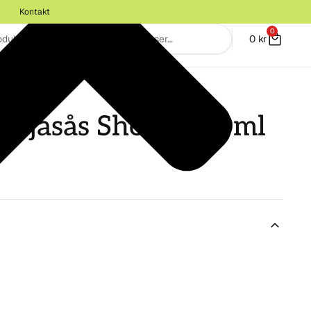
Kontakt
0
0
kr
 Sojasås Shoyu 150ml