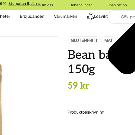
16
Storgatan 6, Järna
Om oss
Behandlingar
Inspiration
heter
Erbjudanden
Varumärken
Lösvikt
GLUTENFRITT
MAT
Bean bakery
150g
59
kr
Produktbeskrivning