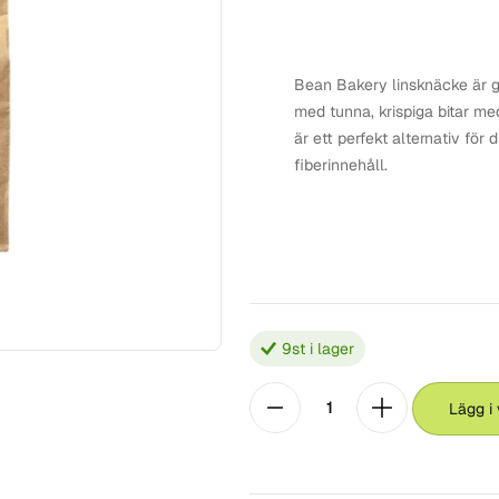
Bean Bakery linsknäcke är gj
med tunna, krispiga bitar med
är ett perfekt alternativ för
fiberinnehåll.
9
st i lager
Lägg i