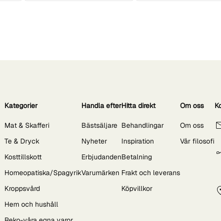
Kategorier
Handla efter
Hitta direkt
Om oss
K
Mat & Skafferi
Bästsäljare
Behandlingar
Om oss
Te & Dryck
Nyheter
Inspiration
Vår filosofi
Kosttillskott
Erbjudanden
Betalning
Homeopatiska/Spagyrik
Varumärken
Frakt och leverans
Kroppsvård
Köpvillkor
Hem och hushåll
Reko-våra egna varor