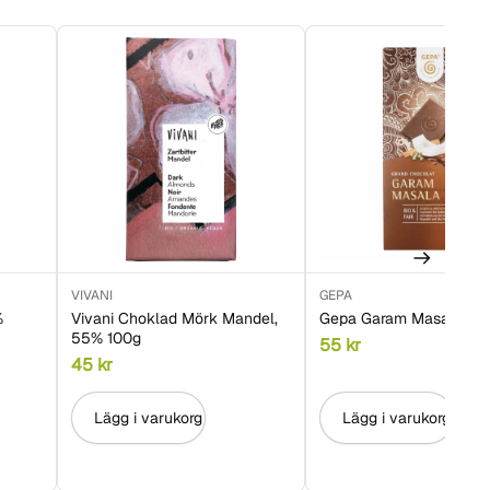
VIVANI
GEPA
%
Vivani Choklad Mörk Mandel,
Gepa Garam Masala 37
55% 100g
55
kr
45
kr
Lägg i varukorg
Lägg i varukorg