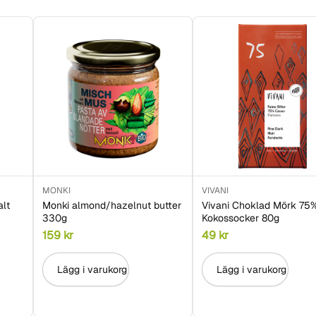
MONKI
VIVANI
alt
Monki almond/hazelnut butter
Vivani Choklad Mörk 75
330g
Kokossocker 80g
159
kr
49
kr
Lägg i varukorg
Lägg i varukorg