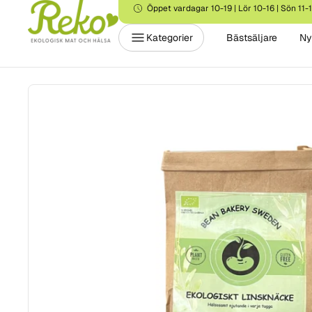
Öppet vardagar 10-19 | Lör 10-16 | Sön 11-
Kategorier
Bästsäljare
Ny