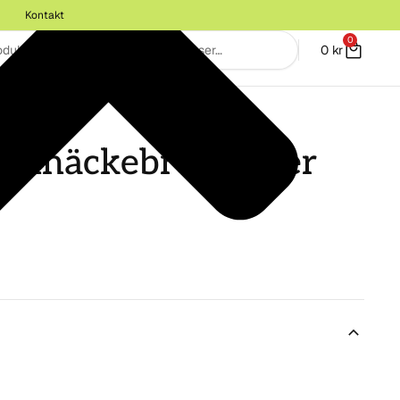
Kontakt
0
0
kr
 Knäckebröd linser